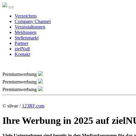
Verzeichnis
Company Channel
Veranstaltungen
Meldungen
Stellenmarkt
Partner
zielNull
Kontakt
Premiumwerbung
Premiumwerbung
Premiumwerbung
© silvae /
123RF.com
Ihre Werbung in 2025 auf ziel
Viele Unternehmen sind bereits in den Mediaplanungen für das 