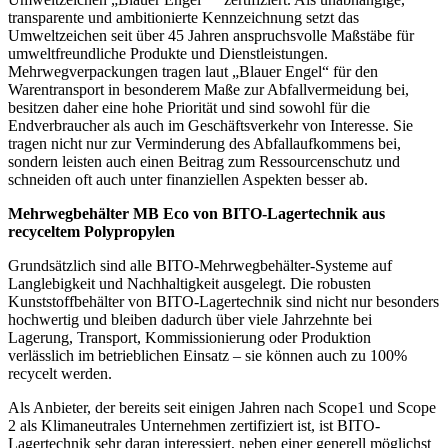
transparente und ambitionierte Kennzeichnung setzt das
Umweltzeichen seit über 45 Jahren anspruchsvolle Maßstäbe für
umweltfreundliche Produkte und Dienstleistungen.
Mehrwegverpackungen tragen laut „Blauer Engel“ für den
Warentransport in besonderem Maße zur Abfallvermeidung bei,
besitzen daher eine hohe Priorität und sind sowohl für die
Endverbraucher als auch im Geschäftsverkehr von Interesse. Sie
tragen nicht nur zur Verminderung des Abfallaufkommens bei,
sondern leisten auch einen Beitrag zum Ressourcenschutz und
schneiden oft auch unter finanziellen Aspekten besser ab.
Mehrwegbehälter MB Eco von BITO-Lagertechnik aus
recyceltem Polypropylen
Grundsätzlich sind alle BITO-Mehrwegbehälter-Systeme auf
Langlebigkeit und Nachhaltigkeit ausgelegt. Die robusten
Kunststoffbehälter von BITO-Lagertechnik sind nicht nur besonders
hochwertig und bleiben dadurch über viele Jahrzehnte bei
Lagerung, Transport, Kommissionierung oder Produktion
verlässlich im betrieblichen Einsatz – sie können auch zu 100%
recycelt werden.
Als Anbieter, der bereits seit einigen Jahren nach Scope1 und Scope
2 als Klimaneutrales Unternehmen zertifiziert ist, ist BITO-
Lagertechnik sehr daran interessiert, neben einer generell möglichst