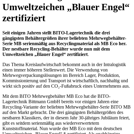
Umweltzeichen „Blauer Engel“
zertifiziert
Seit einigen Jahren stellt BITO-Lagertechnik die drei
gängigsten Behältergrößen ihrer beliebten Mehrwegbehälter-
Serie MB serienmäßig aus Recyclingmaterial als MB Eco her.
Der nestbare Recycling-Behälter wurde nun mit dem
Umweltzeichen „Blauer Engel“ zertifiziert
.
Das Thema Kreislaufwirtschaft bekommt auch in der Intralogistik
einen immer höheren Stellenwert. Die Verwendung von
Mehrwegverpackungslösungen im Bereich Lager, Produktion,
Kommissionierung und Transport ist wirtschaftlich, nachhaltig und
wirkt sich positiv auf den CO₂-Fußabruck eines Unternehmens aus.
Mit dem BITO Mehrwegbehälter MB Eco hat die BITO-
Lagertechnik Bittmann GmbH bereits vor einigen Jahren eine
Recycling-Variante der beliebten Mehrwegbehälter-Serie BITO MB
auf den Markt gebracht. Die drei gängigsten Behältergrößen des
nestbaren Klassikers, der in diesem Jahr 30-jähriges Jubiläum feiert,
gibt es seitdem serienmäßig aus wiederverwertetem
Kunststoffmaterial. Nun wurde der MB Eco mit dem deutschen
Umweltzeichen „Blauer Engel“ * zertifiziert. Als unabhängige,