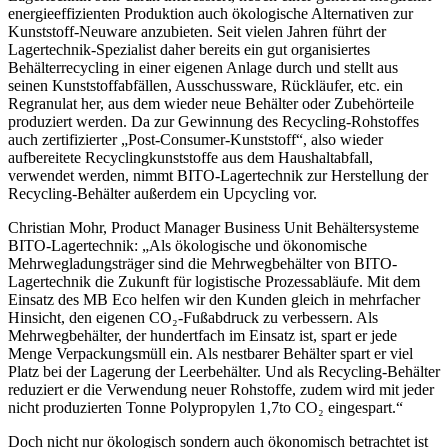
energieeffizienten Produktion auch ökologische Alternativen zur
Kunststoff-Neuware anzubieten. Seit vielen Jahren führt der
Lagertechnik-Spezialist daher bereits ein gut organisiertes
Behälterrecycling in einer eigenen Anlage durch und stellt aus
seinen Kunststoffabfällen, Ausschussware, Rückläufer, etc. ein
Regranulat her, aus dem wieder neue Behälter oder Zubehörteile
produziert werden. Da zur Gewinnung des Recycling-Rohstoffes
auch zertifizierter „Post-Consumer-Kunststoff“, also wieder
aufbereitete Recyclingkunststoffe aus dem Haushaltabfall,
verwendet werden, nimmt BITO-Lagertechnik zur Herstellung der
Recycling-Behälter außerdem ein Upcycling vor.
Christian Mohr, Product Manager Business Unit Behältersysteme
BITO-Lagertechnik: „Als ökologische und ökonomische
Mehrwegladungsträger sind die Mehrwegbehälter von BITO-
Lagertechnik die Zukunft für logistische Prozessabläufe. Mit dem
Einsatz des MB Eco helfen wir den Kunden gleich in mehrfacher
Hinsicht, den eigenen CO₂-Fußabdruck zu verbessern. Als
Mehrwegbehälter, der hundertfach im Einsatz ist, spart er jede
Menge Verpackungsmüll ein. Als nestbarer Behälter spart er viel
Platz bei der Lagerung der Leerbehälter. Und als Recycling-Behälter
reduziert er die Verwendung neuer Rohstoffe, zudem wird mit jeder
nicht produzierten Tonne Polypropylen 1,7to CO₂ eingespart.“
Doch nicht nur ökologisch sondern auch ökonomisch betrachtet ist