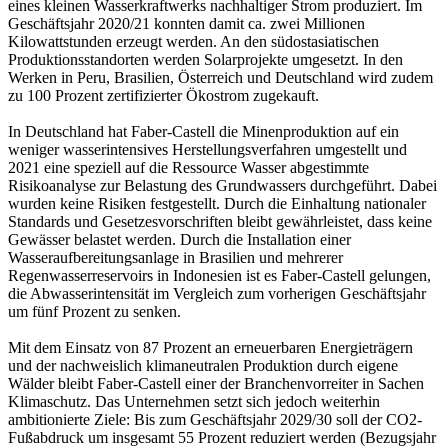
eines kleinen Wasserkraftwerks nachhaltiger Strom produziert. Im
Geschäftsjahr 2020/21 konnten damit ca. zwei Millionen
Kilowattstunden erzeugt werden. An den südostasiatischen
Produktionsstandorten werden Solarprojekte umgesetzt. In den
Werken in Peru, Brasilien, Österreich und Deutschland wird zudem
zu 100 Prozent zertifizierter Ökostrom zugekauft.
In Deutschland hat Faber-Castell die Minenproduktion auf ein
weniger wasserintensives Herstellungsverfahren umgestellt und
2021 eine speziell auf die Ressource Wasser abgestimmte
Risikoanalyse zur Belastung des Grundwassers durchgeführt. Dabei
wurden keine Risiken festgestellt. Durch die Einhaltung nationaler
Standards und Gesetzesvorschriften bleibt gewährleistet, dass keine
Gewässer belastet werden. Durch die Installation einer
Wasseraufbereitungsanlage in Brasilien und mehrerer
Regenwasserreservoirs in Indonesien ist es Faber-Castell gelungen,
die Abwasserintensität im Vergleich zum vorherigen Geschäftsjahr
um fünf Prozent zu senken.
Mit dem Einsatz von 87 Prozent an erneuerbaren Energieträgern
und der nachweislich klimaneutralen Produktion durch eigene
Wälder bleibt Faber-Castell einer der Branchenvorreiter in Sachen
Klimaschutz. Das Unternehmen setzt sich jedoch weiterhin
ambitionierte Ziele: Bis zum Geschäftsjahr 2029/30 soll der CO2-
Fußabdruck um insgesamt 55 Prozent reduziert werden (Bezugsjahr