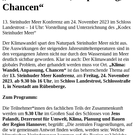
Chancen“
13. Steinhuder Meer Konferenz am 24. November 2023 im Schloss
Landestrost – 14 Uhr: Vorstellung und Unterzeichnung des „Kodex
Steinhuder Meer“
Der Klimawandel spart den Naturpark Steinhuder Meer nicht aus.
Die Auswirkungen der steigenden Jahresmitteltemperaturen sind in
den vergangenen Jahren nicht nur durch den Wasserstand im Meer
deutlich sichtbar geworden. Klar ist auch: Der Klimawandel ist ein
globales Problem, aber gehandelt werden muss vor Ort.
„Klima:
Wandel, Anpassung, Chancen“
ist das beherrschende Thema auf
der
13. Steinhuder Meer Konferenz
, am
Freitag, 24. November
2023
,
ab 9.30 bis 16 Uhr
, im
Schloss Landestrost, Schlossstraße
1, in Neustadt am Rübenberge.
Zum Programm:
Die Teilnehmer*innen des fachlichen Teils der Zusammenkunft
werden um
9.30 Uhr
im Großen Saal des Schlosses von
Jens
Palandt, Dezernent für Umwelt, Klima, Planung und Bauen
der Region Hannove
r, begrüßt: „Die zentralen Fragestellungen, auf
die wir gemeinsam Antwort finden wollen, werden sein: Welche