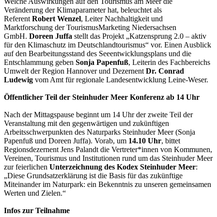
Welche Auswirkungen auf den Tourismus am Meer die
Veränderung der Klimaparameter hat, beleuchtet als
Referent
Robert Wenzel
, Leiter Nachhaltigkeit und
Marktforschung der TourismusMarketing Niedersachsen
GmbH.
Doreen Juffa
stellt das Projekt „Katzensprung 2.0 – aktiv
für den Klimaschutz im Deutschlandtourismus“ vor. Einen Ausblick
auf den Bearbeitungsstand des Seeentwicklungsplans und die
Entschlammung geben
Sonja Papenfuß
, Leiterin des Fachbereichs
Umwelt der Region Hannover und Dezernent
Dr. Conrad
Ludewig
vom Amt für regionale Landesentwicklung Leine-Weser.
Öffentlicher Teil der Steinhuder Meer Konferenz ab 14 Uhr
Nach der Mittagspause beginnt um 14 Uhr der zweite Teil der
Veranstaltung mit den gegenwärtigen und zukünftigen
Arbeitsschwerpunkten des Naturparks Steinhuder Meer (Sonja
Papenfuß und Doreen Juffa). Vorab, um
14.10 Uhr
, bittet
Regionsdezernent Jens Palandt die Vertreter*innen von Kommunen,
Vereinen, Tourismus und Institutionen rund um das Steinhuder Meer
zur feierlichen
Unterzeichnung des Kodex Steinhuder Meer
:
„Diese Grundsatzerklärung ist die Basis für das zukünftige
Miteinander im Naturpark: ein Bekenntnis zu unseren gemeinsamen
Werten und Zielen.“
Infos zur Teilnahme