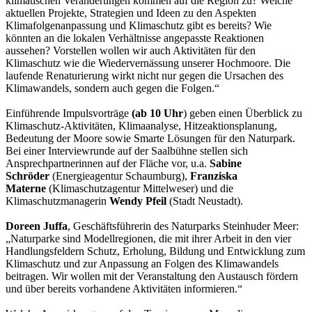
klimatischen Veränderungen kommen auf die Region zu? Welche
aktuellen Projekte, Strategien und Ideen zu den Aspekten
Klimafolgenanpassung und Klimaschutz gibt es bereits? Wie
könnten an die lokalen Verhältnisse angepasste Reaktionen
aussehen? Vorstellen wollen wir auch Aktivitäten für den
Klimaschutz wie die Wiedervernässung unserer Hochmoore. Die
laufende Renaturierung wirkt nicht nur gegen die Ursachen des
Klimawandels, sondern auch gegen die Folgen.“
Einführende Impulsvorträge
(ab 10 Uhr
) geben einen Überblick zu
Klimaschutz-Aktivitäten, Klimaanalyse, Hitzeaktionsplanung,
Bedeutung der Moore sowie Smarte Lösungen für den Naturpark.
Bei einer Interviewrunde auf der Saalbühne stellen sich
Ansprechpartnerinnen auf der Fläche vor, u.a.
Sabine
Schröder
(Energieagentur Schaumburg),
Franziska
Materne
(Klimaschutzagentur Mittelweser) und die
Klimaschutzmanagerin
Wendy Pfeil
(Stadt Neustadt).
Doreen Juffa
, Geschäftsführerin des Naturparks Steinhuder Meer:
„Naturparke sind Modellregionen, die mit ihrer Arbeit in den vier
Handlungsfeldern Schutz, Erholung, Bildung und Entwicklung zum
Klimaschutz und zur Anpassung an Folgen des Klimawandels
beitragen. Wir wollen mit der Veranstaltung den Austausch fördern
und über bereits vorhandene Aktivitäten informieren.“