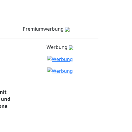
Meldungen
Stellenmarkt
Partner
zielNull
Kontakt
Premiumwerbung
Werbung
mit
. und
ona