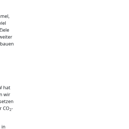
mmel,
iel
Ziele
weiter
zubauen
W hat
n wir
 setzen
er CO
-
2
 in