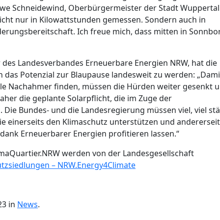
Uwe Schneidewind, Oberbürgermeister der Stadt Wuppertal
icht nur in Kilowattstunden gemessen. Sondern auch in
derungsbereitschaft. Ich freue mich, dass mitten in Sonnbo
er des Landesverbandes Erneuerbare Energien NRW, hat die
 das Potenzial zur Blaupause landesweit zu werden: „Dami
iele Nachahmer finden, müssen die Hürden weiter gesenkt 
her die geplante Solarpflicht, die im Zuge der
Die Bundes- und die Landesregierung müssen viel, viel st
ie einerseits den Klimaschutz unterstützen und anderersei
dank Erneuerbarer Energien profitieren lassen.“
imaQuartier.NRW werden von der Landesgesellschaft
tzsiedlungen – NRW.Energy4Climate
23 in
News
.