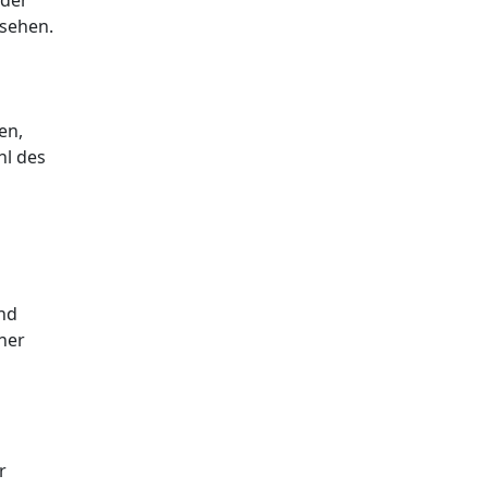
 der
 sehen.
en,
hl des
und
ner
r