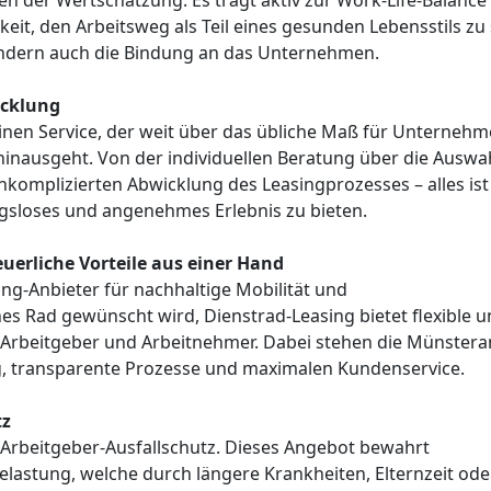
hen der Wertschätzung. Es trägt aktiv zur Work-Life-Balance
keit, den Arbeitsweg als Teil eines gesunden Lebensstils zu
 sondern auch die Bindung an das Unternehmen.
icklung
inen Service, der weit über das übliche Maß für Unternehm
hinausgeht. Von der individuellen Beratung über die Auswa
nkomplizierten Abwicklung des Leasingprozesses – alles ist
ngsloses und angenehmes Erlebnis zu bieten.
uerliche Vorteile aus einer Hand
ing-Anbieter für nachhaltige Mobilität und
hes Rad gewünscht wird, Dienstrad-Leasing bietet flexible 
ür Arbeitgeber und Arbeitnehmer. Dabei stehen die Münstera
g, transparente Prozesse und maximalen Kundenservice.
tz
 Arbeitgeber-Ausfallschutz. Dieses Angebot bewahrt
elastung, welche durch längere Krankheiten, Elternzeit ode