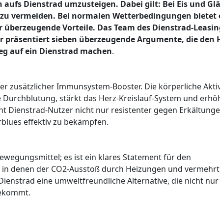
aufs Dienstrad umzusteigen. Dabei gilt: Bei Eis und Glä
e zu vermeiden. Bei normalen Wetterbedingungen bietet 
r überzeugende Vorteile. Das Team des Dienstrad-Leasin
er präsentiert sieben überzeugende Argumente, die den 
ieg auf ein Dienstrad machen
.
er zusätzlicher Immunsystem-Booster. Die körperliche Aktiv
e Durchblutung, stärkt das Herz-Kreislauf-System und erhöh
 Dienstrad-Nutzer nicht nur resistenter gegen Erkältung
rblues effektiv zu bekämpfen.
bewegungsmittel; es ist ein klares Statement für den
 in denen der CO2-Ausstoß durch Heizungen und vermehrt
 Dienstrad eine umweltfreundliche Alternative, die nicht nu
tekommt.