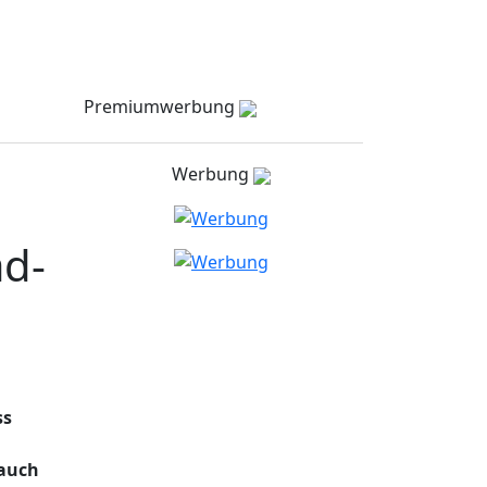
Meldungen
Stellenmarkt
Partner
zielNull
Kontakt
Premiumwerbung
Werbung
d-
ss
 auch