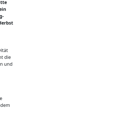
tte
ein
g-
Herbst
ität
t die
en und
e
r dem