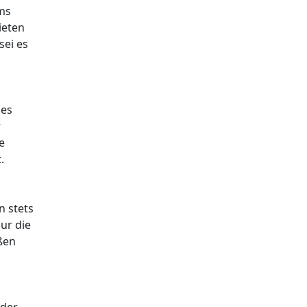
ums
ieten
sei es
nes
r
e
.
n stets
ur die
ßen