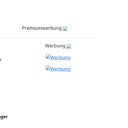
Meldungen
Stellenmarkt
Partner
zielNull
Kontakt
Premiumwerbung
Werbung
e
rger