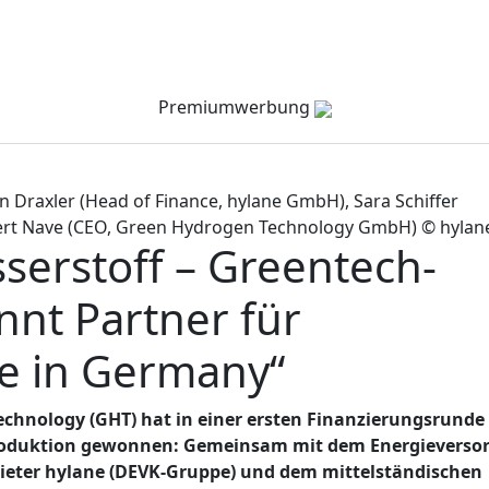
Verzeichnis
Company Channel
Veranstaltungen
Premiumwerbung
an Draxler (Head of Finance, hylane GmbH), Sara Schiffer
ert Nave (CEO, Green Hydrogen Technology GmbH) © hylan
serstoff – Greentech-
nnt Partner für
e in Germany“
chnology (GHT) hat in einer ersten Finanzierungsrunde
eproduktion gewonnen: Gemeinsam mit dem Energieverso
ieter hylane (DEVK-Gruppe) und dem mittelständischen