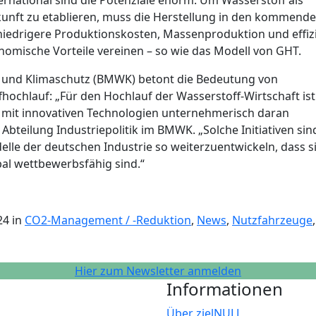
ernational sind die Potenziale enorm. Um Wasserstoff als
kunft zu etablieren, muss die Herstellung in den kommend
s niedrigere Produktionskosten, Massenproduktion und effiz
omische Vorteile vereinen – so wie das Modell von GHT.
t und Klimaschutz (BMWK) betont die Bedeutung von
ochlauf: „Für den Hochlauf der Wasserstoff-Wirtschaft ist
n mit innovativen Technologien unternehmerisch daran
r Abteilung Industriepolitik im BMWK. „Solche Initiativen sin
lle der deutschen Industrie so weiterzuentwickeln, dass s
bal wettbewerbsfähig sind.“
24 in
CO2-Management / -Reduktion
,
News
,
Nutzfahrzeuge
,
Hier zum Newsletter anmelden
Informationen
Über zielNULL