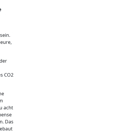
e
sein.
seure,
 der
es CO2
ne
mm
u acht
mmense
n. Das
gebaut