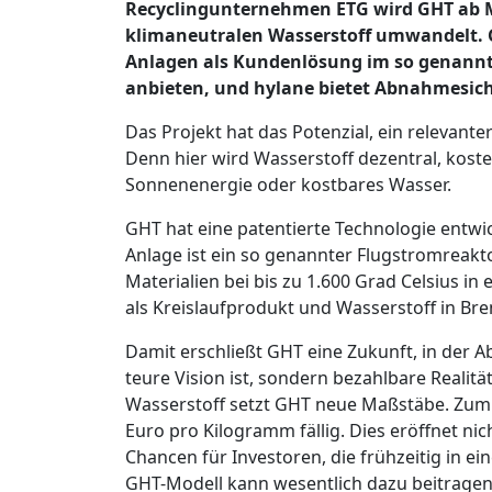
Recyclingunternehmen ETG wird GHT ab Mit
klimaneutralen Wasserstoff umwandelt. GH
Anlagen als Kundenlösung im so genannte
anbieten, und hylane bietet Abnahmesiche
Das Projekt hat das Potenzial, ein relevante
Denn hier wird Wasserstoff dezentral, koste
Sonnenenergie oder kostbares Wasser.
GHT hat eine patentierte Technologie entwi
Anlage ist ein so genannter Flugstromreakto
Materialien bei bis zu 1.600 Grad Celsius i
als Kreislaufprodukt und Wasserstoff in Br
Damit erschließt GHT eine Zukunft, in der Ab
teure Vision ist, sondern bezahlbare Realit
Wasserstoff setzt GHT neue Maßstäbe. Zum V
Euro pro Kilogramm fällig. Dies eröffnet ni
Chancen für Investoren, die frühzeitig in e
GHT-Modell kann wesentlich dazu beitragen,