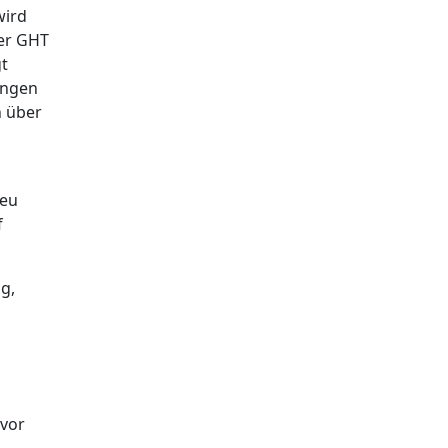
wird
der GHT
gt
ungen
n über
neu
f
g,
 vor