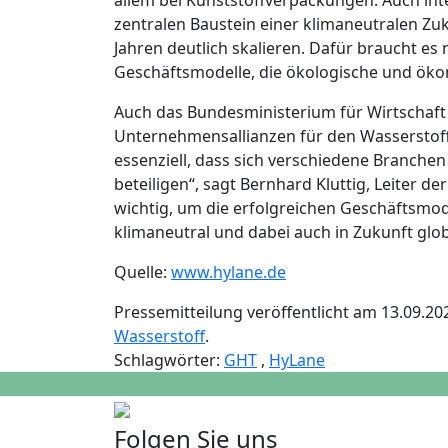
allem bei Kunststoffverpackungen. Auch int
zentralen Baustein einer klimaneutralen Zu
Jahren deutlich skalieren. Dafür braucht e
Geschäftsmodelle, die ökologische und ökon
Auch das Bundesministerium für Wirtschaf
Unternehmensallianzen für den Wasserstoffh
essenziell, dass sich verschiedene Branche
beteiligen“, sagt Bernhard Kluttig, Leiter de
wichtig, um die erfolgreichen Geschäftsmode
klimaneutral und dabei auch in Zukunft glo
Quelle:
www.hylane.de
Pressemitteilung veröffentlicht am 13.09.20
Wasserstoff
.
Schlagwörter:
GHT
,
HyLane
Folgen Sie uns