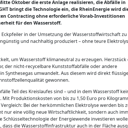
te Oktober die erste Anlage realisieren, die Abfälle in
T bringt die Technologie ein, die RheinEnergie wird di
n Contracting ohne erforderliche Vorab-Investitionen
rheit für den Wasserstoff.
r Eckpfeiler in der Umsetzung der Wasserstoffwirtschaft zu 
ngünstig und nachhaltig produziert – ohne teure Elektroly
ckelt, um Wasserstoff klimaneutral zu erzeugen. Herzstück
r, der nicht-recycelbare Kunststoffabfälle oder andere
n ein Synthesegas umwandelt. Aus diesem wird direkt flüssig
ennstoffzellenqualität gewonnen.
fälle Teil des Kreislaufes sind – und in dem Wasserstoff kei
ät. Mit Produktionskosten von bis zu 1,50 Euro pro Kilogra
ergleich: Bei der herkömmlichen Elektrolyse werden bis z
cht nur eine völlig neue Wirtschaftlichkeit, sondern auch i
ine Schlüsseltechnologie der Energiewende investieren wolle
 dass die Wasserstoffinfrastruktur auch in der Fläche aus