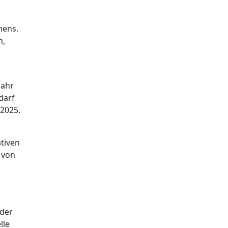
mens.
n,
Jahr
darf
 2025.
tiven
 von
 der
lle