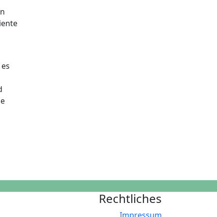
en
iente
 es
d
ie
Rechtliches
Impressum