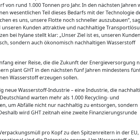
rf von rund 1.000 Tonnen pro Jahr. In den nächsten Jahren 
einen wesentlichen Teil dieses Bedarfs mit der Technologie 
chen es uns, unsere Flotte noch schneller auszubauen“, sa
nd unseren Kunden attraktive und nachhaltige Transportlös
zen bei hylane stellt klar: „Unser Ziel ist es, unseren Kunde
gisch, sondern auch ökonomisch nachhaltigen Wasserstoff
Anfang einer Reise, die die Zukunft der Energieversorgung 
nern plant GHT in den nächsten fünf Jahren mindestens fün
onnen Wasserstoff erzeugen sollen.
g neue Wasserstoff-Industrie – eine Industrie, die nachhalti
 in Deutschland warten mehr als 1.000 Recycling- und
n, um Abfälle nicht nur nachhaltig zu entsorgen, sondern
. Deshalb wird GHT zeitnah eine zweite Finanzierungsrunde
erpackungsmüll pro Kopf zu den Spitzenreitern in der EU,