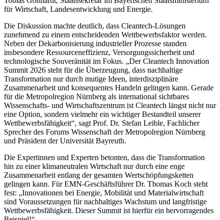
Tobias Gotthardt, Staatssekretär im Bayerischen Staatsministerium
für Wirtschaft, Landesentwicklung und Energie.
Die Diskussion machte deutlich, dass Cleantech-Lösungen
zunehmend zu einem entscheidenden Wettbewerbsfaktor werden.
Neben der Dekarbonisierung industrieller Prozesse standen
insbesondere Ressourceneffizienz, Versorgungssicherheit und
technologische Souveränität im Fokus. „Der Cleantech Innovation
Summit 2026 steht für die Überzeugung, dass nachhaltige
Transformation nur durch mutige Ideen, interdisziplinäre
Zusammenarbeit und konsequentes Handeln gelingen kann. Gerade
für die Metropolregion Nürnberg als international sichtbares
Wissenschafts- und Wirtschaftszentrum ist Cleantech längst nicht nur
eine Option, sondern vielmehr ein wichtiger Bestandteil unserer
Wettbewerbsfähigkeit“, sagt Prof. Dr. Stefan Leible, Fachlicher
Sprecher des Forums Wissenschaft der Metropolregion Nürnberg
und Präsident der Universität Bayreuth.
Die Expertinnen und Experten betonten, dass die Transformation
hin zu einer klimaneutralen Wirtschaft nur durch eine enge
Zusammenarbeit entlang der gesamten Wertschöpfungsketten
gelingen kann. Für EMN-Geschäftsführer Dr. Thomas Koch steht
fest: „Innovationen bei Energie, Mobilität und Materialwirtschaft
sind Voraussetzungen für nachhaltiges Wachstum und langfristige
Wettbewerbsfähigkeit. Dieser Summit ist hierfür ein hervorragendes
Beispiel!“