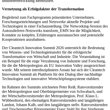
Industrieentwicklung identifiziert.
Vernetzung als Erfolgsfaktor der Transformation
Begleitend zum Fachprogramm präsentierten Unternehmen,
Forschungseinrichtungen und Netzwerke aktuelle Projekte und
Technologien in einer Fachausstellung. Die Networking-Session des
Autozulieferer-Netzwerks transform_EMN bot die Möglichkeit,
Kontakte zu knüpfen, Erfahrungen auszutauschen und potenzielle
Kooperationen anzubahnen.
Der Cleantech Innovation Summit 2026 unterstrich die Bedeutung
von Wissens- und Technologietransfer für die erfolgreiche
Transformation von Wirtschaft und Industrie. Die Veranstaltung ist
ein Beispiel für die enge Verzahnung von Industrie und Forschung,
für die die Metropolregion als EU Innovation Valley ausgezeichnet
wurde. Mit seinem interdisziplinären Ansatz hat sich der Cleantech
Innovation Summit als Plattform für den Dialog über nachhaltige
Technologien und innovative Wertschöpfungssysteme etabliert.
Im Rahmen des Summits zeichneten Peter Reiß, Ratsvorsitzender
der Metropolregion und Oberbürgermeister von Schwabach, und
der Wirtschaftsvorsitzender der Metropolregion, Prof. Klaus L.
Wübbenhorst, den ehemaligen Ratsvorsitzenden und langjährigen
Landrat, Johann Kalb, und den langjährigen stellv. Ratsvorsitzenden
und Tirschenreuther Bürgermeister Franz Stahl für ihre Verdienste