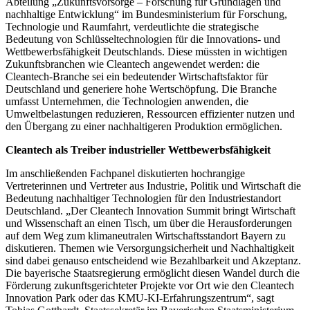
Abteilung „Zukunftsvorsorge – Forschung für Grundlagen und
nachhaltige Entwicklung“ im Bundesministerium für Forschung,
Technologie und Raumfahrt, verdeutlichte die strategische
Bedeutung von Schlüsseltechnologien für die Innovations- und
Wettbewerbsfähigkeit Deutschlands. Diese müssten in wichtigen
Zukunftsbranchen wie Cleantech angewendet werden: die
Cleantech-Branche sei ein bedeutender Wirtschaftsfaktor für
Deutschland und generiere hohe Wertschöpfung. Die Branche
umfasst Unternehmen, die Technologien anwenden, die
Umweltbelastungen reduzieren, Ressourcen effizienter nutzen und
den Übergang zu einer nachhaltigeren Produktion ermöglichen.
Cleantech als Treiber industrieller Wettbewerbsfähigkeit
Im anschließenden Fachpanel diskutierten hochrangige
Vertreterinnen und Vertreter aus Industrie, Politik und Wirtschaft die
Bedeutung nachhaltiger Technologien für den Industriestandort
Deutschland. „Der Cleantech Innovation Summit bringt Wirtschaft
und Wissenschaft an einen Tisch, um über die Herausforderungen
auf dem Weg zum klimaneutralen Wirtschaftsstandort Bayern zu
diskutieren. Themen wie Versorgungsicherheit und Nachhaltigkeit
sind dabei genauso entscheidend wie Bezahlbarkeit und Akzeptanz.
Die bayerische Staatsregierung ermöglicht diesen Wandel durch die
Förderung zukunftsgerichteter Projekte vor Ort wie den Cleantech
Innovation Park oder das KMU-KI-Erfahrungszentrum“, sagt