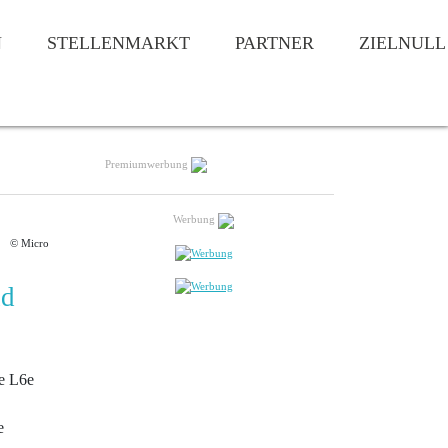
N
STELLENMARKT
PARTNER
ZIELNULL
Premiumwerbung
Werbung
© Micro
nd
te L6e
e