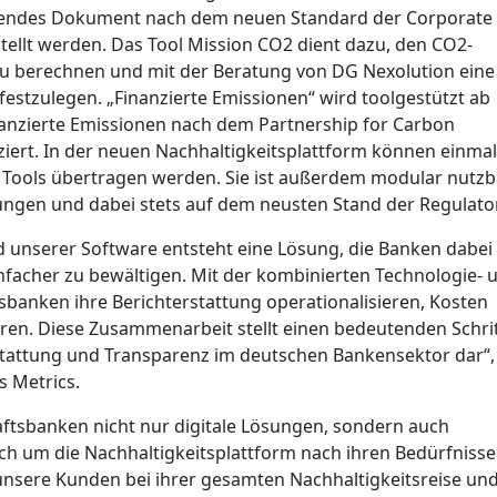
chendes Dokument nach dem neuen Standard der Corporate
rstellt werden. Das Tool Mission CO2 dient dazu, den CO2-
u berechnen und mit der Beratung von DG Nexolution eine
 festzulegen. „Finanzierte Emissionen“ wird toolgestützt ab
anzierte Emissionen nach dem Partnership for Carbon
ziert. In der neuen Nachhaltigkeitsplattform können einmal
ols übertragen werden. Sie ist außerdem modular nutzba
ungen und dabei stets auf dem neusten Stand der Regulator
nserer Software entsteht eine Lösung, die Banken dabei h
acher zu bewältigen. Mit der kombinierten Technologie- 
anken ihre Berichterstattung operationalisieren, Kosten
ren. Diese Zusammenarbeit stellt einen bedeutenden Schrit
stattung und Transparenz im deutschen Bankensektor dar“,
s Metrics.
aftsbanken nicht nur digitale Lösungen, sondern auch
ch um die Nachhaltigkeitsplattform nach ihren Bedürfniss
unsere Kunden bei ihrer gesamten Nachhaltigkeitsreise un