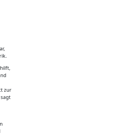
r,
ik.
ilft,
und
t zur
 sagt
en
d