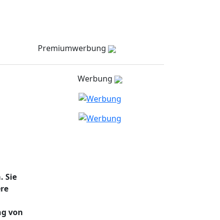
Meldungen
Stellenmarkt
Partner
zielNull
Kontakt
Premiumwerbung
Werbung
 Sie
re
m
ng von