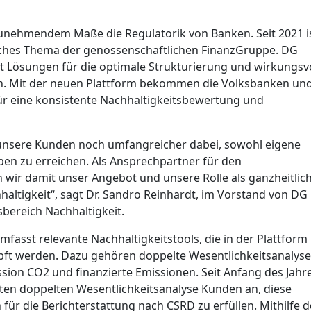
zunehmendem Maße die Regulatorik von Banken. Seit 2021 i
isches Thema der genossenschaftlichen FinanzGruppe. DG
it Lösungen für die optimale Strukturierung und wirkungsv
 Mit der neuen Plattform bekommen die Volksbanken un
ür eine konsistente Nachhaltigkeitsbewertung und
 unsere Kunden noch umfangreicher dabei, sowohl eigene
ben zu erreichen. Als Ansprechpartner für den
wir damit unser Angebot und unsere Rolle als ganzheitlic
ltigkeit“, sagt Dr. Sandro Reinhardt, im Vorstand von DG
sbereich Nachhaltigkeit.
fasst relevante Nachhaltigkeitstools, die in der Plattform
t werden. Dazu gehören doppelte Wesentlichkeitsanalyse
ssion CO2 und finanzierte Emissionen. Seit Anfang des Jahr
ten doppelten Wesentlichkeitsanalyse Kunden an, diese
ür die Berichterstattung nach CSRD zu erfüllen. Mithilfe d