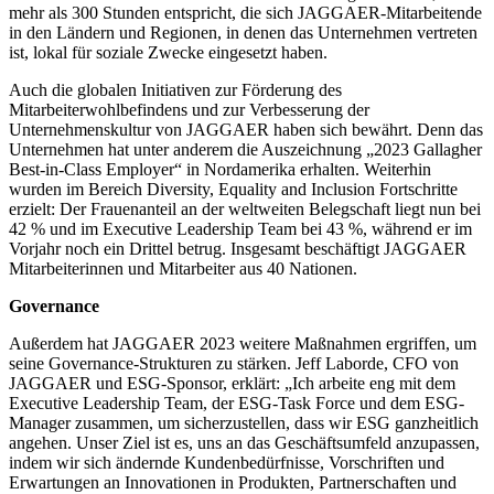
mehr als 300 Stunden entspricht, die sich JAGGAER-Mitarbeitende
in den Ländern und Regionen, in denen das Unternehmen vertreten
ist, lokal für soziale Zwecke eingesetzt haben.
Auch die globalen Initiativen zur Förderung des
Mitarbeiterwohlbefindens und zur Verbesserung der
Unternehmenskultur von JAGGAER haben sich bewährt. Denn das
Unternehmen hat unter anderem die Auszeichnung „2023 Gallagher
Best-in-Class Employer“ in Nordamerika erhalten. Weiterhin
wurden im Bereich Diversity, Equality and Inclusion Fortschritte
erzielt: Der Frauenanteil an der weltweiten Belegschaft liegt nun bei
42 % und im Executive Leadership Team bei 43 %, während er im
Vorjahr noch ein Drittel betrug. Insgesamt beschäftigt JAGGAER
Mitarbeiterinnen und Mitarbeiter aus 40 Nationen.
Governance
Außerdem hat JAGGAER 2023 weitere Maßnahmen ergriffen, um
seine Governance-Strukturen zu stärken. Jeff Laborde, CFO von
JAGGAER und ESG-Sponsor, erklärt: „Ich arbeite eng mit dem
Executive Leadership Team, der ESG-Task Force und dem ESG-
Manager zusammen, um sicherzustellen, dass wir ESG ganzheitlich
angehen. Unser Ziel ist es, uns an das Geschäftsumfeld anzupassen,
indem wir sich ändernde Kundenbedürfnisse, Vorschriften und
Erwartungen an Innovationen in Produkten, Partnerschaften und