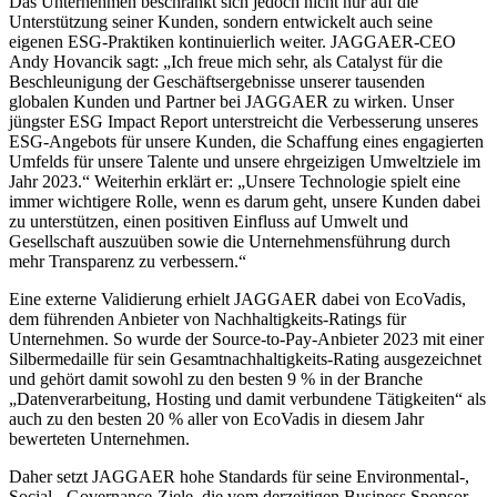
Das Unternehmen beschränkt sich jedoch nicht nur auf die
Unterstützung seiner Kunden, sondern entwickelt auch seine
eigenen ESG-Praktiken kontinuierlich weiter. JAGGAER-CEO
Andy Hovancik sagt: „Ich freue mich sehr, als Catalyst für die
Beschleunigung der Geschäftsergebnisse unserer tausenden
globalen Kunden und Partner bei JAGGAER zu wirken. Unser
jüngster ESG Impact Report unterstreicht die Verbesserung unseres
ESG-Angebots für unsere Kunden, die Schaffung eines engagierten
Umfelds für unsere Talente und unsere ehrgeizigen Umweltziele im
Jahr 2023.“ Weiterhin erklärt er: „Unsere Technologie spielt eine
immer wichtigere Rolle, wenn es darum geht, unsere Kunden dabei
zu unterstützen, einen positiven Einfluss auf Umwelt und
Gesellschaft auszuüben sowie die Unternehmensführung durch
mehr Transparenz zu verbessern.“
Eine externe Validierung erhielt JAGGAER dabei von EcoVadis,
dem führenden Anbieter von Nachhaltigkeits-Ratings für
Unternehmen. So wurde der Source-to-Pay-Anbieter 2023 mit einer
Silbermedaille für sein Gesamtnachhaltigkeits-Rating ausgezeichnet
und gehört damit sowohl zu den besten 9 % in der Branche
„Datenverarbeitung, Hosting und damit verbundene Tätigkeiten“ als
auch zu den besten 20 % aller von EcoVadis in diesem Jahr
bewerteten Unternehmen.
Daher setzt JAGGAER hohe Standards für seine Environmental-,
Social-, Governance-Ziele, die vom derzeitigen Business Sponsor