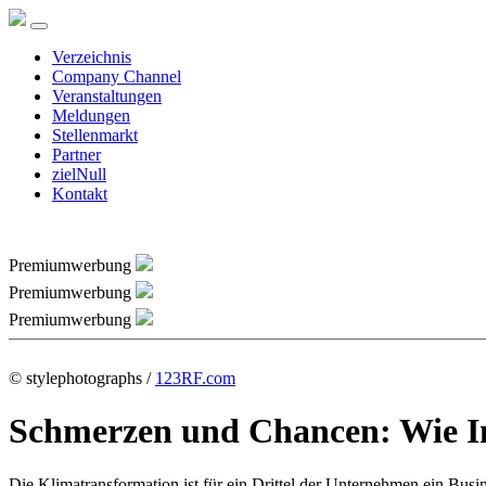
Verzeichnis
Company Channel
Veranstaltungen
Meldungen
Stellenmarkt
Partner
zielNull
Kontakt
Premiumwerbung
Premiumwerbung
Premiumwerbung
© stylephotographs /
123RF.com
Schmerzen und Chancen: Wie In
Die Klimatransformation ist für ein Drittel der Unternehmen ein Busi