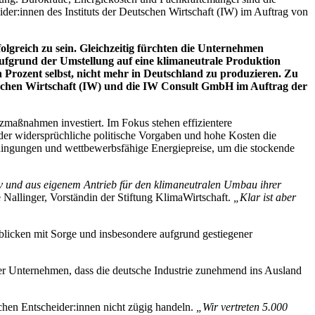
ider:innen des Instituts der Deutschen Wirtschaft (IW) im Auftrag von
olgreich zu sein. Gleichzeitig fürchten die Unternehmen
fgrund der Umstellung auf eine klimaneutrale Produktion
Prozent selbst, nicht mehr in Deutschland zu produzieren. Zu
tschen Wirtschaft (IW) und die IW Consult GmbH im Auftrag der
tzmaßnahmen investiert. Im Fokus stehen effizientere
er widersprüchliche politische Vorgaben und hohe Kosten die
dingungen und wettbewerbsfähige Energiepreise, um die stockende
iv und aus eigenem Antrieb für den klimaneutralen Umbau ihrer
e Nallinger, Vorständin der Stiftung KlimaWirtschaft.
„Klar ist aber
blicken mit Sorge und insbesondere aufgrund gestiegener
 der Unternehmen, dass die deutsche Industrie zunehmend ins Ausland
chen Entscheider:innen nicht zügig handeln.
„Wir vertreten 5.000