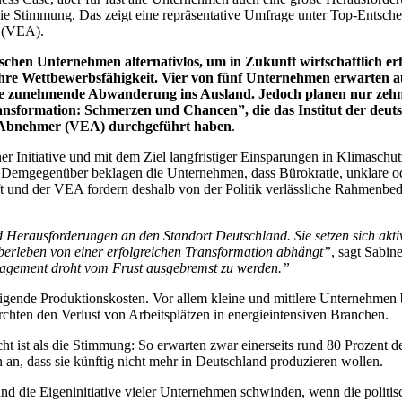
 die Stimmung. Das zeigt eine repräsentative Umfrage unter Top-Entsche
r (VEA).
tschen Unternehmen alternativlos, um in Zukunft wirtschaftlich erf
re Wettbewerbsfähigkeit. Vier von fünf Unternehmen erwarten au
ne zunehmende Abwanderung ins Ausland. Jedoch planen nur zehn 
ansformation: Schmerzen und Chancen”, die das Institut der deu
e-Abnehmer (VEA) durchgeführt haben
.
ner Initiative und mit dem Ziel langfristiger Einsparungen in Klimaschu
. Demgegenüber beklagen die Unternehmen, dass Bürokratie, unklare od
ft und der VEA fordern deshalb von der Politik verlässliche Rahmenbe
 Herausforderungen an den Standort Deutschland. Sie setzen sich akt
Überleben von einer erfolgreichen Transformation abhängt”
, sagt Sabin
ngagement droht vom Frust ausgebremst zu werden.”
igende Produktionskosten. Vor allem kleine und mittlere Unternehmen 
chten den Verlust von Arbeitsplätzen in energieintensiven Branchen.
cht ist als die Stimmung: So erwarten zwar einerseits rund 80 Prozent
n, dass sie künftig nicht mehr in Deutschland produzieren wollen.
d die Eigeninitiative vieler Unternehmen schwinden, wenn die politis