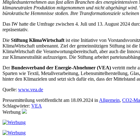
Mitgliedsunternehmen aus fast allen Branchen des energieintensiven Mi
klimaneutralen Produktion mitgenommen und nicht abgehängt wird. Wir
bürokratische Hemmnisse stoßen. Ihre Transformationsziele scheinen 
Das IW hatte die Umfrage zwischen 4. Juli und 13. August 2024 durc
repräsentativ.
Die
Stiftung KlimaWirtschaft
ist eine Initiative von Vorstandsvors
KlimaWirtschaft umbenannt. Ziel der gemeinnützigen Stiftung ist die
KlimaWirtschaft die Verantwortungsbereitschaft, aber auch die Innov
zur Klimaneutralität aufzuzeigen. Die Stiftung arbeitet parteiunabhä
Der
Bundesverband der Energie-Abnehmer (VEA)
vertritt mehr 
Sparten wie Textil, Metallverarbeitung, Lebensmittelherstellung, Glas,
hinter den Klimazielen und setzt sich dafür ein, dass der Mittelsta
Quelle:
www.vea.de
Pressemitteilung veröffentlicht am 18.09.2024 in
Allgemein
,
CO2-Man
Schlagwörter:
VEA
Werbung