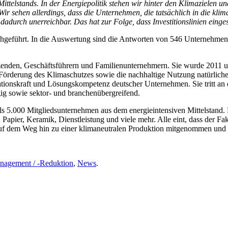
ttelstands. In der Energiepolitik stehen wir hinter den Klimazielen un
 sehen allerdings, dass die Unternehmen, die tatsächlich in die kliman
dadurch unerreichbar. Das hat zur Folge, dass Investitionslinien einge
hgeführt. In die Auswertung sind die Antworten von 546 Unternehmen in
itzenden, Geschäftsführern und Familienunternehmern. Sie wurde 2011 
 Förderung des Klimaschutzes sowie die nachhaltige Nutzung natürliche
ationskraft und Lösungskompetenz deutscher Unternehmen. Sie tritt an 
ngig sowie sektor- und branchenübergreifend.
als 5.000 Mitgliedsunternehmen aus dem energieintensiven Mittelstand
 Papier, Keramik, Dienstleistung und viele mehr. Alle eint, dass der Fa
nd auf dem Weg hin zu einer klimaneutralen Produktion mitgenommen und
agement / -Reduktion
,
News
.