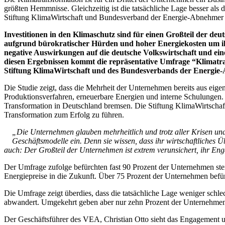
größten Hemmnisse. Gleichzeitig ist die tatsächliche Lage besser als
Stiftung KlimaWirtschaft und Bundesverband der Energie-Abnehme
Investitionen in den Klimaschutz sind für einen Großteil der deu
aufgrund bürokratischer Hürden und hoher Energiekosten um ih
negative Auswirkungen auf die deutsche Volkswirtschaft und ei
diesen Ergebnissen kommt die repräsentative Umfrage “Klimatr
Stiftung KlimaWirtschaft und des Bundesverbands der Energi
Die Studie zeigt, dass die Mehrheit der Unternehmen bereits aus eige
Produktionsverfahren, erneuerbare Energien und interne Schulungen
Transformation in Deutschland bremsen. Die Stiftung KlimaWirtscha
Transformation zum Erfolg zu führen.
„Die Unternehmen glauben mehrheitlich und trotz aller Krisen und
Geschäftsmodelle ein. Denn sie wissen, dass ihr wirtschaftliches 
auch: Der Großteil der Unternehmen ist extrem verunsichert, ihr E
Der Umfrage zufolge befürchten fast 90 Prozent der Unternehmen ste
Energiepreise in die Zukunft. Über 75 Prozent der Unternehmen befür
Die Umfrage zeigt überdies, dass die tatsächliche Lage weniger schle
abwandert. Umgekehrt geben aber nur zehn Prozent der Unternehmen a
Der Geschäftsführer des VEA, Christian Otto sieht das Engagement un