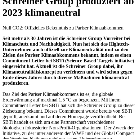
Schreiner Group produziert ab
2023 klimaneutral
Null CO2: Offizielles Bekenntnis zu Pariser Klimaabkommen
Seit mehr als 30 Jahren ist die Schreiner Group Vorreiter bei
Klimaschutz und Nachhaltigkeit. Nun hat sich das Hightech-
Unternehmen auch offiziell zur Klimaneutralität und zu den
Zielen des Pariser Klimaabkommens bekannt, indem es einen
Commitment Letter bei SBTi (Science Based Targets initiative)
eingereicht hat. Aktuell ist die Schreiner Group dabei, ihr
Klimaneutralitätskonzept zu verfeinern und wird schon gegen
Ende dieses Jahres durch diverse Maßnahmen klimaneutral
produzieren.
Das Ziel des Pariser Klimaabkommens ist es, die globale
Erderwärmung auf maximal 1,5 °C zu begrenzen. Mit ihrem
Commitment Letter bei SBTi hat sich die Schreiner Group zu dieser
Zielsetzung bekannt. Dieses Commitment wurde bereits von SBTi
geprüft, anerkannt und auf deren Homepage veröffentlicht. Bei
SBTi handelt es sich um eine Partnerschaft verschiedener
ökologisch fokussierter Non-Profit-Organisationen. Der Zweck der
Initiative, zu der unter anderem der WWF und der Global Compact
der Vereinten Nationen gehören, ist es, Unternehmen zu