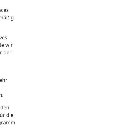
aces
lmäßig
ves
ie wir
r der
ehr
n.
nden
ür die
rogramm