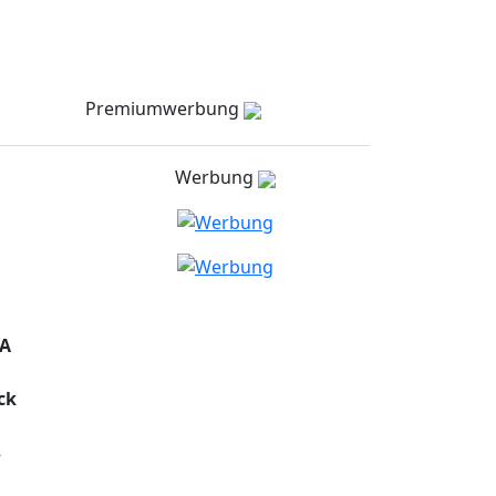
Meldungen
Stellenmarkt
Partner
zielNull
Kontakt
Premiumwerbung
Werbung
MA
ck
s