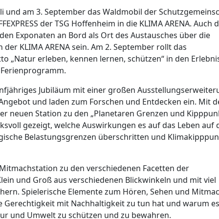
li und am 3. September das Waldmobil der Schutzgemeinsc
FFEXPRESS der TSG Hoffenheim in die KLIMA ARENA. Auch 
en Exponaten an Bord als Ort des Austausches über die
in der KLIMA ARENA sein. Am 2. September rollt das
 „Natur erleben, kennen lernen, schützen“ in den Erlebni
s Ferienprogramm.
ünfjähriges Jubiläum mit einer großen Ausstellungserweiter
Angebot und laden zum Forschen und Entdecken ein. Mit d
der neuen Station zu den „Planetaren Grenzen und Kipppun
cksvoll gezeigt, welche Auswirkungen es auf das Leben auf 
gische Belastungsgrenzen überschritten und Klimakipppun
e Mitmachstation zu den verschiedenen Facetten der
Klein und Groß aus verschiedenen Blickwinkeln und mit viel
nähern. Spielerische Elemente zum Hören, Sehen und Mitma
e Gerechtigkeit mit Nachhaltigkeit zu tun hat und warum es
tur und Umwelt zu schützen und zu bewahren.