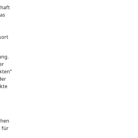
haft
das
sort
ung.
er
kten“
der
kte
chen
 für