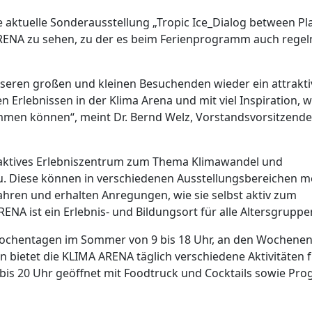
 aktuelle Sonderausstellung „Tropic Ice_Dialog between Pl
ARENA zu sehen, zu der es beim Ferienprogramm auch rege
seren großen und kleinen Besuchenden wieder ein attrakti
rlebnissen in der Klima Arena und mit viel Inspiration, w
men können“, meint Dr. Bernd Welz, Vorstandsvorsitzende
eraktives Erlebniszentrum zum Thema Klimawandel und
u. Diese können in verschiedenen Ausstellungsbereichen m
hren und erhalten Anregungen, wie sie selbst aktiv zum
NA ist ein Erlebnis- und Bildungsort für alle Altersgruppe
 Wochentagen im Sommer von 9 bis 18 Uhr, an den Wochene
n bietet die KLIMA ARENA täglich verschiedene Aktivitäten f
t bis 20 Uhr geöffnet mit Foodtruck und Cocktails sowie P