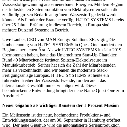
Wasserstoffgewinnung aus erneuerbaren Energien. Mit dem Beginn
der industriellen Serienproduktion von Elektrolyseuren sollen die
zukünftig großen Bedarfe an grünem Wasserstoff gedeckt werden
können. Als Pionier der Branche verfügt H-TEC SYSTEMS bereits
über 25 Jahren Erfahrung in diesem Bereich, in Europa sind
mehrere Dutzend Systeme in Betrieb.
Uwe Lauber, CEO von MAN Energy Solutions SE, sagt: „Die
Umbenennung von H-TEC SYSTEMS in Quest One markiert den
Beginn einer neuen Ära. Als wir H-TEC SYSTEMS im Jahr 2019
übernommen haben, hatte das Unternehmen Start-Up Charakter:
Rund 40 Mitarbeitende fertigten Spitzen-Elektrolyseure im
Manufakturbetrieb. Seither hat sich die Zahl der Mitarbeitenden
mehr als verzehnfacht, und wir bauen die modernste Stack-
Fertigungsanlage Europas. H-TEC SYSTEMS ist heute ein
führender Treiber der Wasserstoffwende, für den auch das
internationale Geschäft immer wichtiger wird. Diese
beeindruckende Entwicklung bringt der neue Name Quest One zum
Ausdruck.“
Neuer Gigahub als wichtiger Baustein der 1-Prozent-Mission
Ein Meilenstein ist der neue, hochmoderne Produktions- und
Entwicklungsstandort, der am 30. September in Hamburg eröffnet
wird. Der neue Gigahub wird die automatisierte Serienproduktion