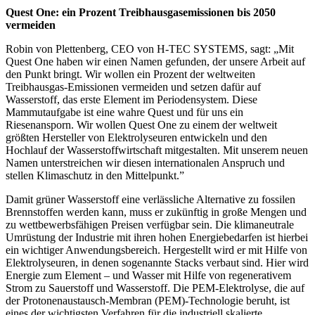
Quest One: ein Prozent Treibhausgasemissionen bis 2050
vermeiden
Robin von Plettenberg, CEO von H-TEC SYSTEMS, sagt: „Mit
Quest One haben wir einen Namen gefunden, der unsere Arbeit auf
den Punkt bringt. Wir wollen ein Prozent der weltweiten
Treibhausgas-Emissionen vermeiden und setzen dafür auf
Wasserstoff, das erste Element im Periodensystem. Diese
Mammutaufgabe ist eine wahre Quest und für uns ein
Riesenansporn. Wir wollen Quest One zu einem der weltweit
größten Hersteller von Elektrolyseuren entwickeln und den
Hochlauf der Wasserstoffwirtschaft mitgestalten. Mit unserem neuen
Namen unterstreichen wir diesen internationalen Anspruch und
stellen Klimaschutz in den Mittelpunkt.”
Damit grüner Wasserstoff eine verlässliche Alternative zu fossilen
Brennstoffen werden kann, muss er zukünftig in große Mengen und
zu wettbewerbsfähigen Preisen verfügbar sein. Die klimaneutrale
Umrüstung der Industrie mit ihren hohen Energiebedarfen ist hierbei
ein wichtiger Anwendungsbereich. Hergestellt wird er mit Hilfe von
Elektrolyseuren, in denen sogenannte Stacks verbaut sind. Hier wird
Energie zum Element – und Wasser mit Hilfe von regenerativem
Strom zu Sauerstoff und Wasserstoff. Die PEM-Elektrolyse, die auf
der Protonenaustausch-Membran (PEM)-Technologie beruht, ist
eines der wichtigsten Verfahren für die industriell skalierte