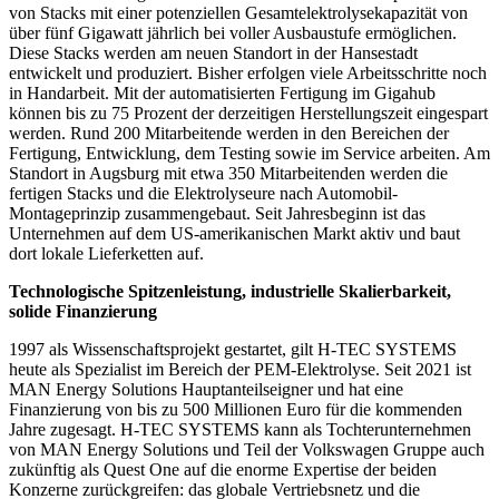
von Stacks mit einer potenziellen Gesamtelektrolysekapazität von
über fünf Gigawatt jährlich bei voller Ausbaustufe ermöglichen.
Diese Stacks werden am neuen Standort in der Hansestadt
entwickelt und produziert. Bisher erfolgen viele Arbeitsschritte noch
in Handarbeit. Mit der automatisierten Fertigung im Gigahub
können bis zu 75 Prozent der derzeitigen Herstellungszeit eingespart
werden. Rund 200 Mitarbeitende werden in den Bereichen der
Fertigung, Entwicklung, dem Testing sowie im Service arbeiten. Am
Standort in Augsburg mit etwa 350 Mitarbeitenden werden die
fertigen Stacks und die Elektrolyseure nach Automobil-
Montageprinzip zusammengebaut. Seit Jahresbeginn ist das
Unternehmen auf dem US-amerikanischen Markt aktiv und baut
dort lokale Lieferketten auf.
Technologische Spitzenleistung, industrielle Skalierbarkeit,
solide Finanzierung
1997 als Wissenschaftsprojekt gestartet, gilt H-TEC SYSTEMS
heute als Spezialist im Bereich der PEM-Elektrolyse. Seit 2021 ist
MAN Energy Solutions Hauptanteilseigner und hat eine
Finanzierung von bis zu 500 Millionen Euro für die kommenden
Jahre zugesagt. H-TEC SYSTEMS kann als Tochterunternehmen
von MAN Energy Solutions und Teil der Volkswagen Gruppe auch
zukünftig als Quest One auf die enorme Expertise der beiden
Konzerne zurückgreifen: das globale Vertriebsnetz und die