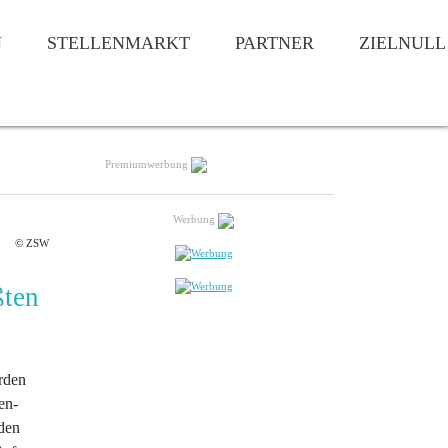
N
STELLENMARKT
PARTNER
ZIELNULL
Premiumwerbung
Werbung
© ZSW
ßten
rden
en-
den