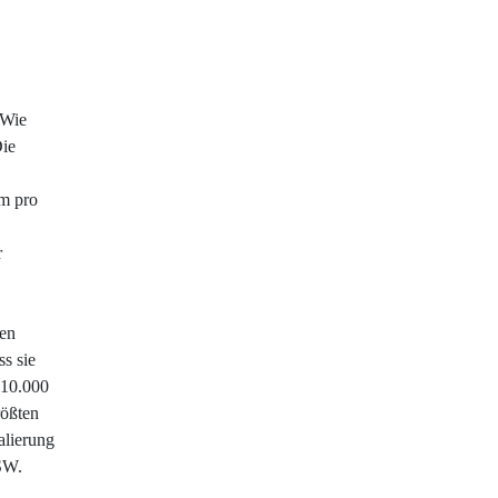
 Wie
Die
om pro
r
den
s sie
 10.000
rößten
alierung
SW.