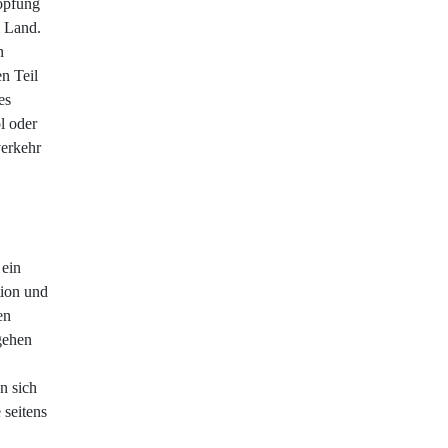
höpfung
m Land.
n
n Teil
es
l oder
verkehr
 ein
tion und
en
gehen
n sich
 seitens