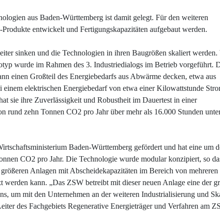
logien aus Baden-Württemberg ist damit gelegt. Für den weiteren
rodukte entwickelt und Fertigungskapazitäten aufgebaut werden.
ter sinken und die Technologien in ihren Baugrößen skaliert werden.
otyp wurde im Rahmen des 3. Industriedialogs im Betrieb vorgeführt. 
kann einen Großteil des Energiebedarfs aus Abwärme decken, etwa aus
ei einem elektrischen Energiebedarf von etwa einer Kilowattstunde Str
 sie ihre Zuverlässigkeit und Robustheit im Dauertest in einer
von rund zehn Tonnen CO2 pro Jahr über mehr als 16.000 Stunden unte
rtschaftsministerium Baden-Württemberg gefördert und hat eine um 
onnen CO2 pro Jahr. Die Technologie wurde modular konzipiert, so das
 zu größeren Anlagen mit Abscheidekapazitäten im Bereich von mehreren
werden kann. „Das ZSW betreibt mit dieser neuen Anlage eine der g
r uns, um mit den Unternehmen an der weiteren Industrialisierung und Sk
Leiter des Fachgebiets Regenerative Energieträger und Verfahren am Z