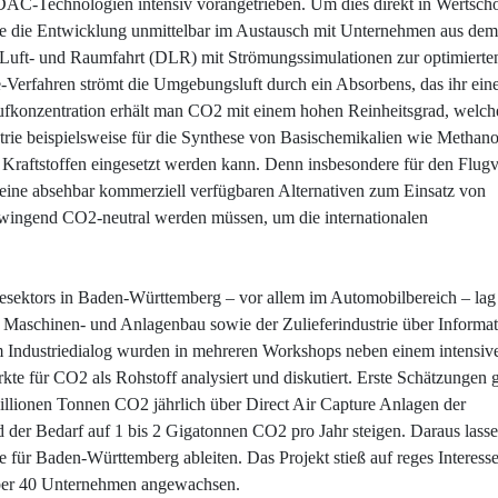
 DAC-Technologien intensiv vorangetrieben. Um dies direkt in Wertsc
e die Entwicklung unmittelbar im Austausch mit Unternehmen aus de
 Luft- und Raumfahrt (DLR) mit Strömungssimulationen zur optimierte
-Verfahren strömt die Umgebungsluft durch ein Absorbens, das ihr eine
ufkonzentration erhält man CO2 mit einem hohen Reinheitsgrad, welch
strie beispielsweise für die Synthese von Basischemikalien wie Methano
 Kraftstoffen eingesetzt werden kann. Denn insbesondere für den Flug
g keine absehbar kommerziell verfügbaren Alternativen zum Einsatz von
 zwingend CO2-neutral werden müssen, um die internationalen
esektors in Baden-Württemberg – vor allem im Automobilbereich – lag
 Maschinen- und Anlagenbau sowie der Zulieferindustrie über Informa
m Industriedialog wurden in mehreren Workshops neben einem intensiv
te für CO2 als Rohstoff analysiert und diskutiert. Erste Schätzungen 
illionen Tonnen CO2 jährlich über Direct Air Capture Anlagen der
er Bedarf auf 1 bis 2 Gigatonnen CO2 pro Jahr steigen. Daraus lasse
 für Baden-Württemberg ableiten. Das Projekt stieß auf reges Interesse
 über 40 Unternehmen angewachsen.