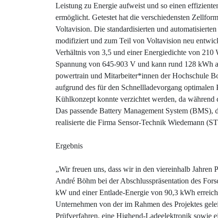
Leistung zu Energie aufweist und so einen effizie
ermöglicht. Getestet hat die verschiedensten Zellform
Voltavision. Die standardisierten und automatisier
modifiziert und zum Teil von Voltavision neu entwick
Verhältnis von 3,5 und einer Energiedichte von 210 
Spannung von 645-903 V und kann rund 128 kWh au
powertrain und Mitarbeiter*innen der Hochschule Bo
aufgrund des für den Schnellladevorgang optimalen
Kühlkonzept konnte verzichtet werden, da während de
Das passende Battery Management System (BMS), da
realisierte die Firma Sensor-Technik Wiedemann (S
Ergebnis
„Wir freuen uns, dass wir in den viereinhalb Jahren P
André Böhm bei der Abschlusspräsentation des Forsc
kW und einer Entlade-Energie von 90,3 kWh erreiche
Unternehmen von der im Rahmen des Projektes gelei
Prüfverfahren, eine Highend-Ladeelektronik sowie