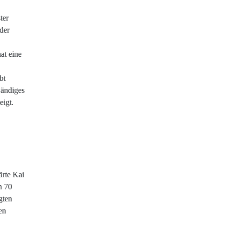
ter
der
at eine
bt
wändiges
eigt.
ärte Kai
n 70
gten
en