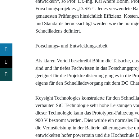
entwickeln“, so Prof. Dr.-Ing. Kai André Böhm, Prof
Forschungsprojektes „D-SEe“. Jedes verwendete Bau
genauesten Prüfungen hinsichtlich Effizienz, Kost
und Standards berücksichtigt werden wie die nor
Schnellladens definiert.
Forschungs- und Entwicklungsarbeit
Als klaren Vorteil beschreibt Böhm die Tatsache, dass
sind und ihr tiefes Fachwissen in das Forschungspr
geeignet für die Projektrealisierung ging es in die
eigens für den Schnellladevorgang mit dem DC Cha
Keysight Technologies konstruierte für den Schnellla
verbauten SiC Technologie sehr hohe Leistungen von
dieser Technologie kann das Prototypen-Fahrzeug 
900 V bestromt werden. Dies würde ein normales Fah
die Verlustleistung in der Batterie näherungsweise q
entwickelten hofer powertrain und die Hochschule Bo