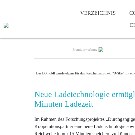
VERZEICHNIS
C
C
Premiumwerbung
Das BOmobil wurde eigens für das Forschungsprojekt "D-SEe" mit eine
Neue Ladetechnologie ermögl
Minuten Ladezeit
Im Rahmen des Forschungsprojektes „Durchgängiges S
Kooperationspartner eine neue Ladetechnologie sow
Reichweite in nur 15 Minuten speichern zu können.