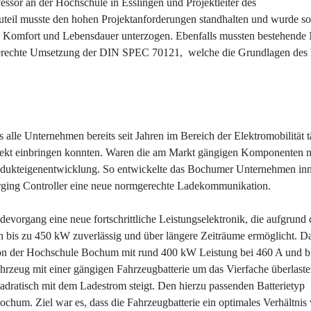
essor an der Hochschule in Esslingen und Projektleiter des
teil musste den hohen Projektanforderungen standhalten und wurde so
en, Komfort und Lebensdauer unterzogen. Ebenfalls mussten bestehend
mgerechte Umsetzung der DIN SPEC 70121, welche die Grundlagen des
 alle Unternehmen bereits seit Jahren im Bereich der Elektromobilität t
ojekt einbringen konnten. Waren die am Markt gängigen Komponenten n
 Produkteigenentwicklung. So entwickelte das Bochumer Unternehmen inn
rging Controller eine neue normgerechte Ladekommunikation.
devorgang eine neue fortschrittliche Leistungselektronik, die aufgrund 
 bis zu 450 kW zuverlässig und über längere Zeiträume ermöglicht. D
von der Hochschule Bochum mit rund 400 kW Leistung bei 460 A und b
rzeug mit einer gängigen Fahrzeugbatterie um das Vierfache überlaste
uadratisch mit dem Ladestrom steigt. Den hierzu passenden Batterietyp
chum. Ziel war es, dass die Fahrzeugbatterie ein optimales Verhältnis