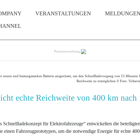
OMPANY
VERANSTALTUNGEN
MELDUNGE
HANNEL
Premiumwerbung
r neuen und leistungsstarken Batterie ausgerüstet, um den Schnellladevorgang von 15 Minuten
Reichweite zu ermöglichen © Foto: Voltav
icht echte Reichweite von 400 km nach
chnellladekonzept für Elektrofahrzeuge“ entwickelten die beteiligte
ie einen Fahrzeugprototypen, um die notwendige Energie für echte 40