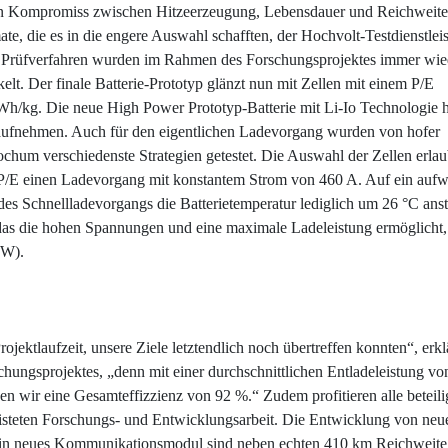
nten Kompromiss zwischen Hitzeerzeugung, Lebensdauer und Reichweite
ate, die es in die engere Auswahl schafften, der Hochvolt-Testdienstleis
ten Prüfverfahren wurden im Rahmen des Forschungsprojektes immer wie
elt. Der finale Batterie-Prototyp glänzt nun mit Zellen mit einem P/E
Wh/kg. Die neue High Power Prototyp-Batterie mit Li-Io Technologie h
fnehmen. Auch für den eigentlichen Ladevorgang wurden von hofer
chum verschiedenste Strategien getestet. Die Auswahl der Zellen erlau
 P/E einen Ladevorgang mit konstantem Strom von 460 A. Auf ein auf
s Schnellladevorgangs die Batterietemperatur lediglich um 26 °C anst
s die hohen Spannungen und eine maximale Ladeleistung ermöglicht,
TW).
rojektlaufzeit, unsere Ziele letztendlich noch übertreffen konnten“, erkl
hungsprojektes, „denn mit einer durchschnittlichen Entladeleistung vo
n wir eine Gesamteffizzienz von 92 %.“ Zudem profitieren alle beteili
steten Forschungs- und Entwicklungsarbeit. Die Entwicklung von neu
 ein neues Kommunikationsmodul sind neben echten 410 km Reichweite