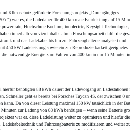
t und Klimaschutz geförderte Forschungsprojekts „Durchgängiges
SEe“) war es, die Ladedauer für 400 km reale Fahrleistung auf 15 Min
er powertrain, Hochschule Bochum, innolectric, Keysight Technologies,
ben innerhalb von viereinhalb Jahren Forschungsarbeit dafür die ges
tronik und das Ladekabel bis hin zur Fahrzeugbatterie analysiert und
n mit 450 kW Ladeleistung sowie ein zur Reproduzierbarkeit geeignetes
, die notwendige Energie zum Fahren von 400 km in nur 15 Minuten in
l hierfür benötigten 88 kWh dauert der Ladevorgang an Ladestationen 
n. Schneller geht es bereits bei Porsches Taycan 4S, der zwischen 0 
n kann. Da von dieser Leistung maximal 150 kW tatsächlich in der Bat
5 Minuten zur Ladung von 88 kWh benötigen – wenn seine Batterie gr
ektes war es, diese Ladeleistung weiter zu optimieren und hierfür die
 Ladekabeltechnik und Fahrzeugbatterie zu modifizieren und weiter z