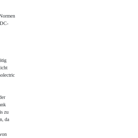
e Normen
 DC-
ätig
icht
olectric
der
ank
is zu
n, da
 von