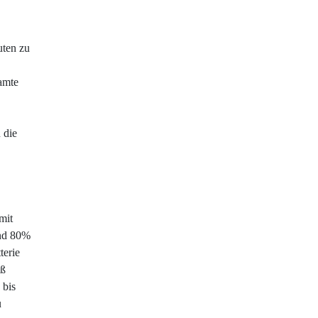
uten zu
amte
 die
mit
und 80%
terie
oß
 bis
u