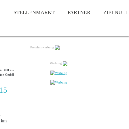
N
STELLENMARKT
PARTNER
ZIELNULL
Premiumwerbung
Werbung
 für 400 km
ision GmbH
 15
n
0 km