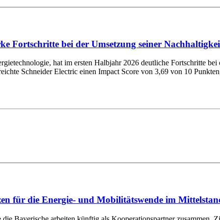
tarke Fortschritte bei der Umsetzung seiner Nachhaltig
ietechnologie, hat im ersten Halbjahr 2026 deutliche Fortschritte bei 
chte Schneider Electric einen Impact Score von 3,69 von 10 Punkten, 
für die Energie- und Mobilitätswende im Mittelstan
ayerische arbeiten künftig als Kooperationspartner zusammen. Ziel d