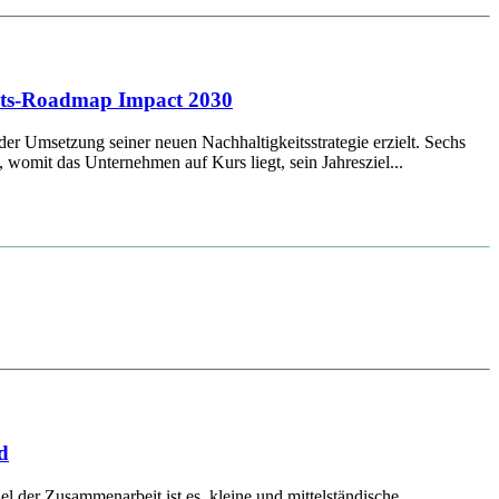
keits-Roadmap Impact 2030
der Umsetzung seiner neuen Nachhaltigkeitsstrategie erzielt. Sechs
womit das Unternehmen auf Kurs liegt, sein Jahresziel...
d
er Zusammenarbeit ist es, kleine und mittelständische