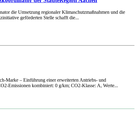
tzkoordinator der StädteRegion Aachen
ordinator die Umsetzung regionaler Klimaschutzmaßnahmen und die
itiative geförderten Stelle schafft die...
h-Marke – Einführung einer erweiterten Antriebs- und
O2-Emissionen kombiniert: 0 g/km; CO2-Klasse: A, Werte...