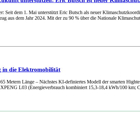
kunft unterstützen: Eric Butsch ist neuer Klimaschu
ter: Seit dem 1. Mai unterstützt Eric Butsch als neuer Klimaschutzko
trag aus dem Jahr 2024. Mit der zu 90 % über die Nationale Klimaschutzin
in die Elektromobilität
65 Metern Länge – Nächstes KI-definiertes Modell der smarten Hightec
em XPENG L03 (Energieverbrauch kombiniert 15,3-18,4 kWh/100 km; C