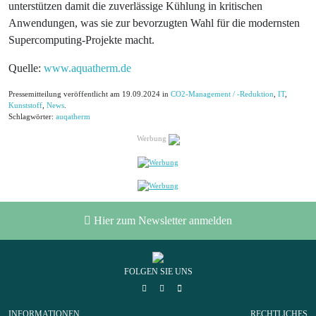
unterstützen damit die zuverlässige Kühlung in kritischen
Anwendungen, was sie zur bevorzugten Wahl für die modernsten
Supercomputing-Projekte macht.
Quelle:
www.aquatherm.de
Pressemitteilung veröffentlicht am 19.09.2024 in
CO2-Management / -Reduktion
,
IT
,
Kunststoff
,
News
.
Schlagwörter:
auqatherm
Werbung
Hier zum Newsletter anmelden
FOLGEN SIE UNS
INFORMATIONEN
RECHTLICHES