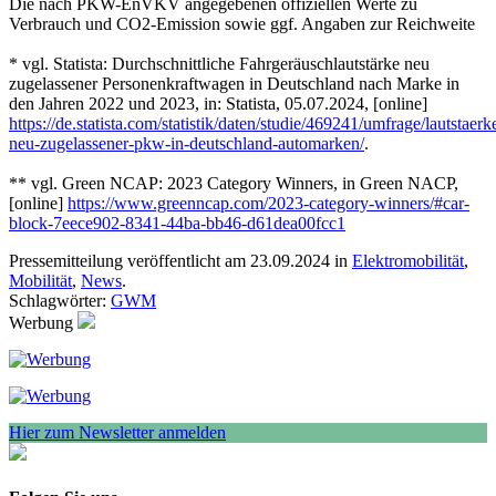
Die nach PKW-EnVKV angegebenen offiziellen Werte zu
Verbrauch und CO2-Emission sowie ggf. Angaben zur Reichweite
* vgl. Statista: Durchschnittliche Fahrgeräuschlautstärke neu
zugelassener Personenkraftwagen in Deutschland nach Marke in
den Jahren 2022 und 2023, in: Statista, 05.07.2024, [online]
https://de.statista.com/statistik/daten/studie/469241/umfrage/lautstaerk
neu-zugelassener-pkw-in-deutschland-automarken/
.
** vgl. Green NCAP: 2023 Category Winners, in Green NACP,
[online]
https://www.greenncap.com/2023-category-winners/#car-
block-7eece902-8341-44ba-bb46-d61dea00fcc1
Pressemitteilung veröffentlicht am 23.09.2024 in
Elektromobilität
,
Mobilität
,
News
.
Schlagwörter:
GWM
Werbung
Hier zum Newsletter anmelden