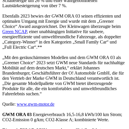
Schallenergie um 26 % und einer wahrgenommenen
Lautstärkesteigerung von über 7 %.
Ebenfalls 2023 bewies der GWM ORA 03 seinen effizienten und
optimalen Umgang mit Energie und wurde mit dem „Greener
Choice“ Award ausgezeichnet. Der Kleinwagen überzeugte beim
Green NCAP
, einer unabhängigen Initiative für saubere,
energieeffiziente und umweltfreundliche Fahrzeuge, als doppelter
„Category-Winner“ in den Kategorien „Small Family Car“ und
„Full Electric Car“.**
„Mit den geräuschärmsten Modellen und dem GWM ORA 03 als
„Greener Choice“ 2023 setzt GWM neue Standards für nachhaltige
Mobilität auf dem deutschen Markt,“ erklärt Johannes
Brandenburger, Geschäftsführer der O! Automobile GmbH, die für
den Vertrieb der Marke GWM in Deutschland verantwortlich ist.
„Die gesamte Modellpallette von GWM bietet überzeugende
Produkte für alle, die ein komfortables und umweltfreundliches
Fahrerlebnis suchen.“
Quelle:
www.gwm-motor.de
GWM ORA 03
Energieverbrauch 16,5-16,8 kWh/100 km Strom;
CO2-Emission 0 g/km; CO2-Klasse A; kombinierte Werte.