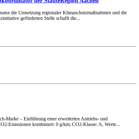
tzkoordinator der StädteRegion Aachen
ordinator die Umsetzung regionaler Klimaschutzmaßnahmen und die
itiative geförderten Stelle schafft die...
h-Marke – Einführung einer erweiterten Antriebs- und
O2-Emissionen kombiniert: 0 g/km; CO2-Klasse: A, Werte...