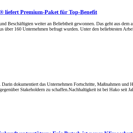
 liefert Premium-Paket für Top-Benefit
 und Beschäftigten weiter an Beliebtheit gewonnen. Das geht aus dem ak
 über 160 Unternehmen befragt wurden. Unter den beliebtesten Arbeitg
t. Darin dokumentiert das Unternehmen Fortschritte, Maßnahmen und H
gegenüber Stakeholdern zu schaffen.Nachhaltigkeit ist bei Hako seit J