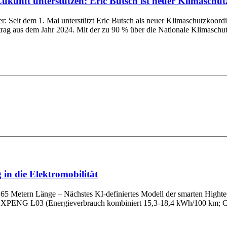
kunft unterstützen: Eric Butsch ist neuer Klimaschu
ter: Seit dem 1. Mai unterstützt Eric Butsch als neuer Klimaschutzko
trag aus dem Jahr 2024. Mit der zu 90 % über die Nationale Klimaschutzin
in die Elektromobilität
65 Metern Länge – Nächstes KI-definiertes Modell der smarten Hightec
em XPENG L03 (Energieverbrauch kombiniert 15,3-18,4 kWh/100 km; C