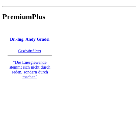
PremiumPlus
Verzeichniseinträge
Dr.-Ing. Andy Gradel
Geschäftsführer
"Die Energiewende
stemmt sich nicht durch
reden, sondern durch
machen"