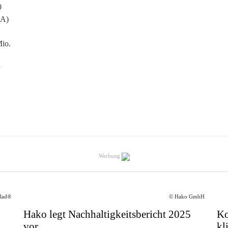
0
DA)
Mio.
Werbung
Rad®
© Hako GmbH
Hako legt Nachhaltigkeitsbericht 2025
Ko
vor
kl