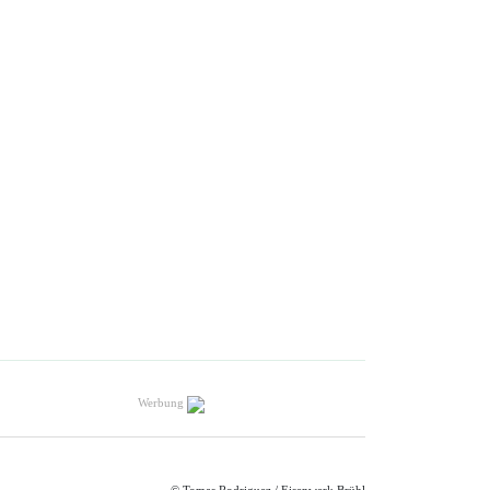
Werbung
© Tomas Rodriguez / Eisenwerk Brühl