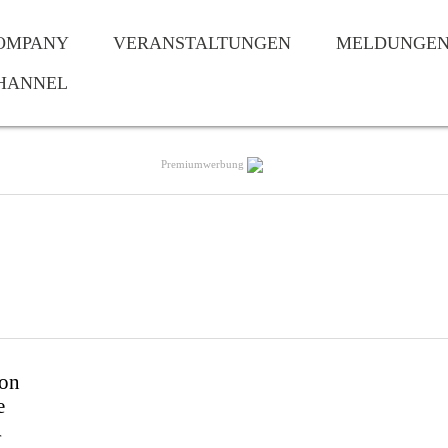
OMPANY
VERANSTALTUNGEN
MELDUNGE
HANNEL
Premiumwerbung
ion
e
r