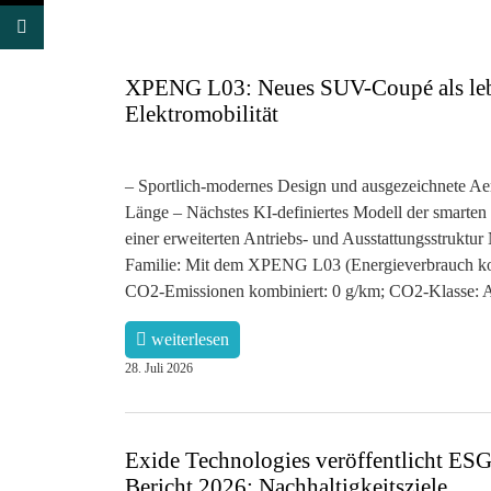
XPENG L03: Neues SUV-Coupé als lebha
Elektromobilität
– Sportlich-modernes Design und ausgezeichnete A
Länge – Nächstes KI-definiertes Modell der smarte
einer erweiterten Antriebs- und Ausstattungsstruktu
Familie: Mit dem XPENG L03 (Energieverbrauch ko
CO2-Emissionen kombiniert: 0 g/km; CO2-Klasse: A,
weiterlesen
28. Juli 2026
Exide Technologies veröffentlicht ESG
Bericht 2026: Nachhaltigkeitsziele