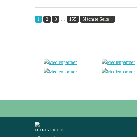
1
2
3
…
155
Nächste Seite »
FOLGEN SIE UNS