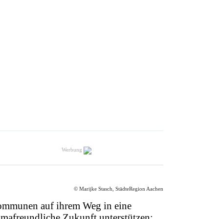
Werbung
© Marijke Stasch, StädteRegion Aachen
mmunen auf ihrem Weg in eine
imafreundliche Zukunft unterstützen: