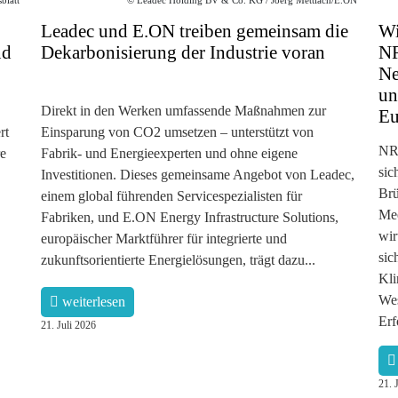
Leadec und E.ON treiben gemeinsam die
Wi
nd
Dekarbonisierung der Industrie voran
NR
Ne
un
Direkt in den Werken umfassende Maßnahmen zur
Eu
rt
Einsparung von CO2 umsetzen – unterstützt von
NRW
re
Fabrik- und Energieexperten und ohne eigene
sic
Investitionen. Dieses gemeinsame Angebot von Leadec,
Brü
einem global führenden Servicespezialisten für
Mee
Fabriken, und E.ON Energy Infrastructure Solutions,
wir
europäischer Marktführer für integrierte und
sic
zukunftsorientierte Energielösungen, trägt dazu...
Kli
Wes
weiterlesen
Erf
21. Juli 2026
21. 