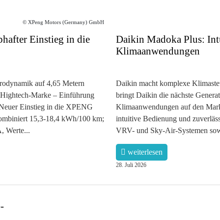
© XPeng Motors (Germany) GmbH
fter Einstieg in die
Daikin Madoka Plus: Int
Klimaanwendungen
erodynamik auf 4,65 Metern
Daikin macht komplexe Klimasteu
n Hightech-Marke – Einführung
bringt Daikin die nächste Genera
r Neuer Einstieg in die XPENG
Klimaanwendungen auf den Markt.
mbiniert 15,3-18,4 kWh/100 km;
intuitive Bedienung und zuverläss
 Werte...
VRV- und Sky-Air-Systemen sowie
weiterlesen
28. Juli 2026
-