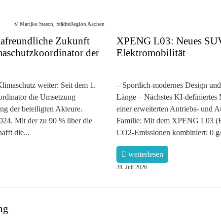
© Marijke Stasch, StädteRegion Aachen
afreundliche Zukunft
XPENG L03: Neues SUV-C
imaschutzkoordinator der
Elektromobilität
Klimaschutz weiter: Seit dem 1.
– Sportlich-modernes Design und
oordinator die Umsetzung
Länge – Nächstes KI-definiertes
 der beteiligten Akteure.
einer erweiterten Antriebs- und 
2024. Mit der zu 90 % über die
Familie: Mit dem XPENG L03 (E
fft die...
CO2-Emissionen kombiniert: 0 g/
weiterlesen
28. Juli 2026
ng