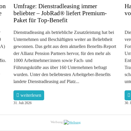
ion
Umfrage: Dienstradleasing immer
Ha
e
beliebter – JobRad® liefert Premium-
vo
Paket für Top-Benefit
r
Dienstradleasing als betriebliche Zusatzleistung hat bei
Die
0
Unternehmen und Beschäftigten weiter an Beliebtheit
ver
DA)
gewonnen. Das geht aus dem aktuellen Benefits-Report
For
der Allianz Pension Partners hervor, für den mehr als
Umg
Mio.
1000 Arbeitnehmer:innen sowie Fach- und
Ent
Führungskräfte aus über 160 Unternehmen befragt
Tra
wurden. Unter den beliebtesten Arbeitgeber-Benefits
sch
landete Dienstradleasing auf Platz...
unt
weiterlesen
31. Juli 2026
30. 
Werbung