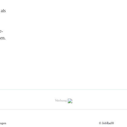
 als
e-
en.
Werbung
ogen
© JobRad®