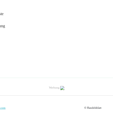
ste
ung
Werbung
.com
© Handelsblatt