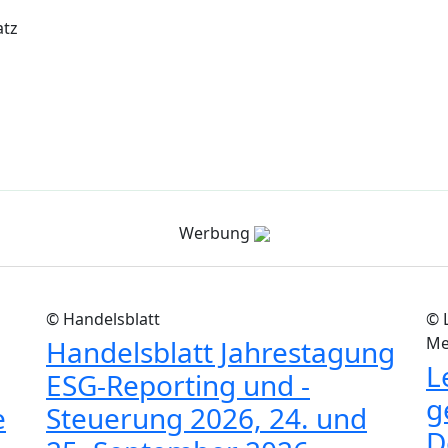
atz
Werbung
© Handelsblatt
© 
Me
Handelsblatt Jahrestagung
L
ESG-Reporting und -
g
e
Steuerung 2026, 24. und
D