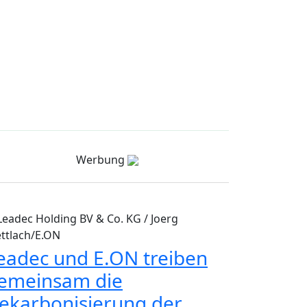
Werbung
Leadec Holding BV & Co. KG / Joerg
ttlach/E.ON
eadec und E.ON treiben
emeinsam die
ekarbonisierung der