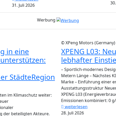
30.
31. Juli 2026
Werbung
© XPeng Motors (Germany
 in eine
XPENG L03: Neu
 unterstützen:
lebhafter Einsti
– Sportlich-modernes Desig
der StädteRegion
Metern Länge – Nächstes KI
Marke – Einführung einer e
Ausstattungsstruktur Neuer 
XPENG L03 (Energieverbrauc
äten im Klimaschutz weiter:
Emissionen kombiniert: 0 g/
neuer
weiterlesen
ionaler
28. Juli 2026
der beteiligten Akteure.