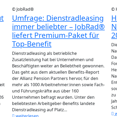
© JobRad®
© 
t
Umfrage: Dienstradleasing
H
immer beliebter – JobRad®
N
liefert Premium-Paket für
2
Top-Benefit
Di
Na
Dienstradleasing als betriebliche
Da
Zusatzleistung hat bei Unternehmen und
Fo
Beschäftigten weiter an Beliebtheit gewonnen.
He
Das geht aus dem aktuellen Benefits-Report
Na
der Allianz Pension Partners hervor, für den
En
eit
mehr als 1000 Arbeitnehmer:innen sowie Fach-
so
und Führungskräfte aus über 160
zu
26
Unternehmen befragt wurden. Unter den
Ja
m
beliebtesten Arbeitgeber-Benefits landete
Sc
Dienstradleasing auf Platz...
w
weiterlesen