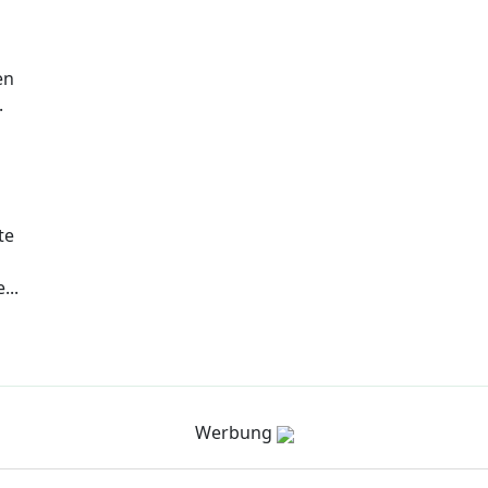
en
.
te
...
Werbung