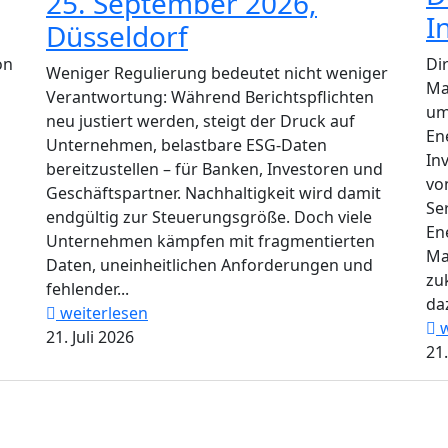
25. September 2026,
I
Düsseldorf
on
Di
Weniger Regulierung bedeutet nicht weniger
Ma
Verantwortung: Während Berichtspflichten
um
neu justiert werden, steigt der Druck auf
En
Unternehmen, belastbare ESG-Daten
In
bereitzustellen – für Banken, Investoren und
vo
Geschäftspartner. Nachhaltigkeit wird damit
Se
endgültig zur Steuerungsgröße. Doch viele
En
Unternehmen kämpfen mit fragmentierten
Ma
Daten, uneinheitlichen Anforderungen und
zu
fehlender...
daz
weiterlesen
w
21. Juli 2026
21.