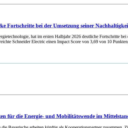
tarke Fortschritte bei der Umsetzung seiner Nachhaltig
ietechnologie, hat im ersten Halbjahr 2026 deutliche Fortschritte bei 
chte Schneider Electric einen Impact Score von 3,69 von 10 Punkten, 
für die Energie- und Mobilitätswende im Mittelstan
ayerische arbeiten künftig als Kooperationspartner zusammen. Ziel d