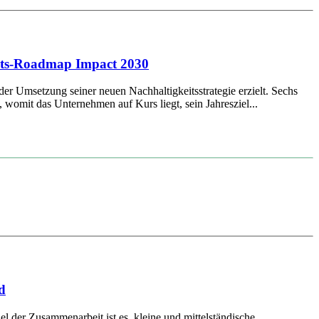
keits-Roadmap Impact 2030
der Umsetzung seiner neuen Nachhaltigkeitsstrategie erzielt. Sechs
womit das Unternehmen auf Kurs liegt, sein Jahresziel...
d
er Zusammenarbeit ist es, kleine und mittelständische