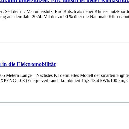
kunft unterstützen: Eric Butsch ist neuer Klimaschu
ter: Seit dem 1. Mai unterstützt Eric Butsch als neuer Klimaschutzko
trag aus dem Jahr 2024. Mit der zu 90 % über die Nationale Klimaschutzin
in die Elektromobilität
65 Metern Länge – Nächstes KI-definiertes Modell der smarten Hightec
em XPENG L03 (Energieverbrauch kombiniert 15,3-18,4 kWh/100 km; C