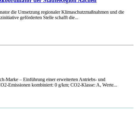
tzkoordinator der StädteRegion Aachen
ordinator die Umsetzung regionaler Klimaschutzmaßnahmen und die
itiative geförderten Stelle schafft die...
h-Marke – Einführung einer erweiterten Antriebs- und
O2-Emissionen kombiniert: 0 g/km; CO2-Klasse: A, Werte...