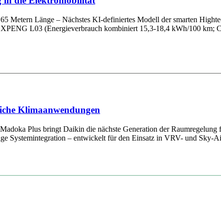
in die Elektromobilität
65 Metern Länge – Nächstes KI-definiertes Modell der smarten Hightec
em XPENG L03 (Energieverbrauch kombiniert 15,3-18,4 kWh/100 km; C
bliche Klimaanwendungen
r Madoka Plus bringt Daikin die nächste Generation der Raumregelung
sige Systemintegration – entwickelt für den Einsatz in VRV- und Sky-A