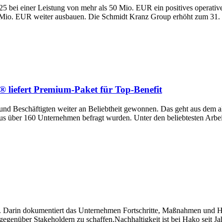
025 bei einer Leistung von mehr als 50 Mio. EUR ein positives operat
Mio. EUR weiter ausbauen. Die Schmidt Kranz Group erhöht zum 31. Ju
 liefert Premium-Paket für Top-Benefit
 und Beschäftigten weiter an Beliebtheit gewonnen. Das geht aus dem ak
 über 160 Unternehmen befragt wurden. Unter den beliebtesten Arbeitg
t. Darin dokumentiert das Unternehmen Fortschritte, Maßnahmen und H
gegenüber Stakeholdern zu schaffen.Nachhaltigkeit ist bei Hako seit J