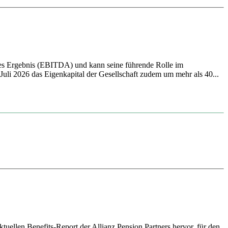
ives Ergebnis (EBITDA) und kann seine führende Rolle im
li 2026 das Eigenkapital der Gesellschaft zudem um mehr als 40...
tuellen Benefits-Report der Allianz Pension Partners hervor, für den