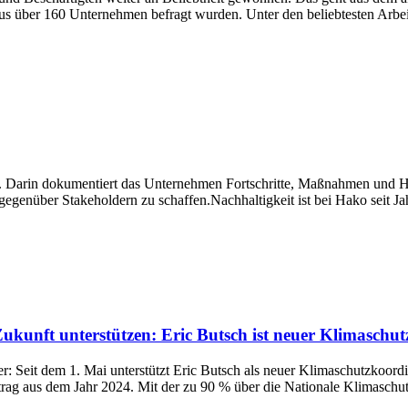
 über 160 Unternehmen befragt wurden. Unter den beliebtesten Arbeitg
t. Darin dokumentiert das Unternehmen Fortschritte, Maßnahmen und H
gegenüber Stakeholdern zu schaffen.Nachhaltigkeit ist bei Hako seit J
kunft unterstützen: Eric Butsch ist neuer Klimaschu
ter: Seit dem 1. Mai unterstützt Eric Butsch als neuer Klimaschutzko
trag aus dem Jahr 2024. Mit der zu 90 % über die Nationale Klimaschutzin