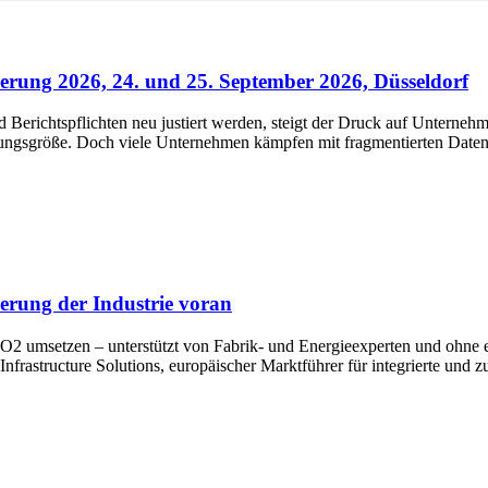
rung 2026, 24. und 25. September 2026, Düsseldorf
erichtspflichten neu justiert werden, steigt der Druck auf Unternehm
rungsgröße. Doch viele Unternehmen kämpfen mit fragmentierten Daten,
erung der Industrie voran
 umsetzen – unterstützt von Fabrik- und Energieexperten und ohne e
frastructure Solutions, europäischer Marktführer für integrierte und zu