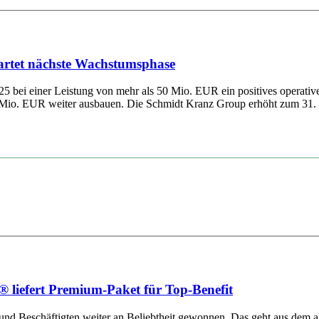
artet nächste Wachstumsphase
025 bei einer Leistung von mehr als 50 Mio. EUR ein positives operat
Mio. EUR weiter ausbauen. Die Schmidt Kranz Group erhöht zum 31. Ju
 liefert Premium-Paket für Top-Benefit
 und Beschäftigten weiter an Beliebtheit gewonnen. Das geht aus dem ak