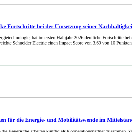
tarke Fortschritte bei der Umsetzung seiner Nachhaltig
ietechnologie, hat im ersten Halbjahr 2026 deutliche Fortschritte bei 
chte Schneider Electric einen Impact Score von 3,69 von 10 Punkten, 
für die Energie- und Mobilitätswende im Mittelstan
ayerische arbeiten künftig als Kooperationspartner zusammen. Ziel d