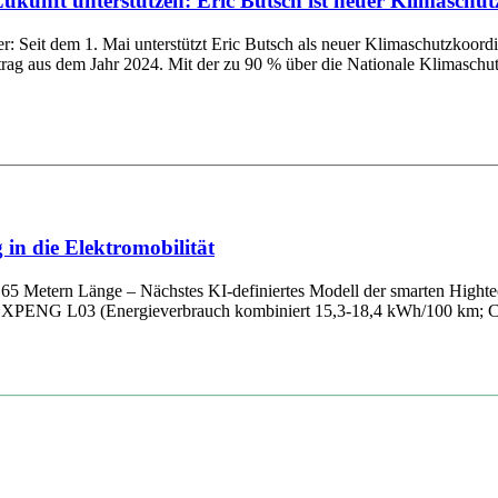
kunft unterstützen: Eric Butsch ist neuer Klimaschu
ter: Seit dem 1. Mai unterstützt Eric Butsch als neuer Klimaschutzko
trag aus dem Jahr 2024. Mit der zu 90 % über die Nationale Klimaschutzin
in die Elektromobilität
65 Metern Länge – Nächstes KI-definiertes Modell der smarten Hightec
em XPENG L03 (Energieverbrauch kombiniert 15,3-18,4 kWh/100 km; C