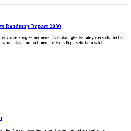
keits-Roadmap Impact 2030
der Umsetzung seiner neuen Nachhaltigkeitsstrategie erzielt. Sechs
womit das Unternehmen auf Kurs liegt, sein Jahresziel...
d
er Zusammenarbeit ist es, kleine und mittelständische