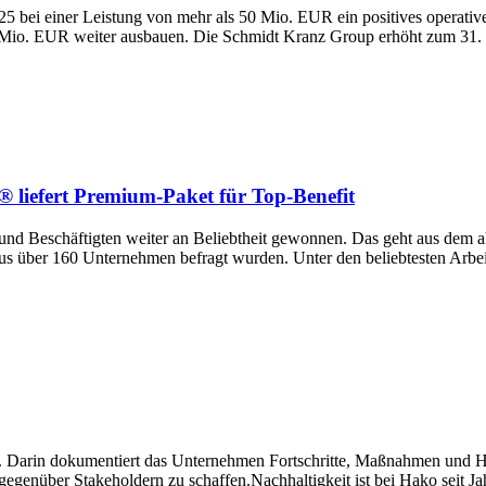
025 bei einer Leistung von mehr als 50 Mio. EUR ein positives operat
Mio. EUR weiter ausbauen. Die Schmidt Kranz Group erhöht zum 31. Ju
 liefert Premium-Paket für Top-Benefit
 und Beschäftigten weiter an Beliebtheit gewonnen. Das geht aus dem ak
 über 160 Unternehmen befragt wurden. Unter den beliebtesten Arbeitg
t. Darin dokumentiert das Unternehmen Fortschritte, Maßnahmen und H
gegenüber Stakeholdern zu schaffen.Nachhaltigkeit ist bei Hako seit J