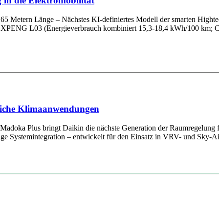
in die Elektromobilität
65 Metern Länge – Nächstes KI-definiertes Modell der smarten Hightec
em XPENG L03 (Energieverbrauch kombiniert 15,3-18,4 kWh/100 km; C
bliche Klimaanwendungen
r Madoka Plus bringt Daikin die nächste Generation der Raumregelung
sige Systemintegration – entwickelt für den Einsatz in VRV- und Sky-A