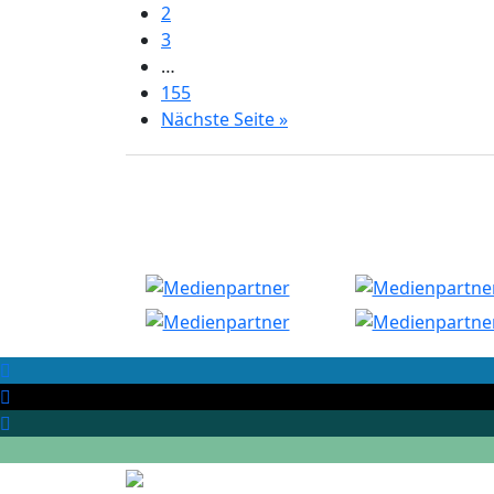
2
3
…
155
Nächste Seite »