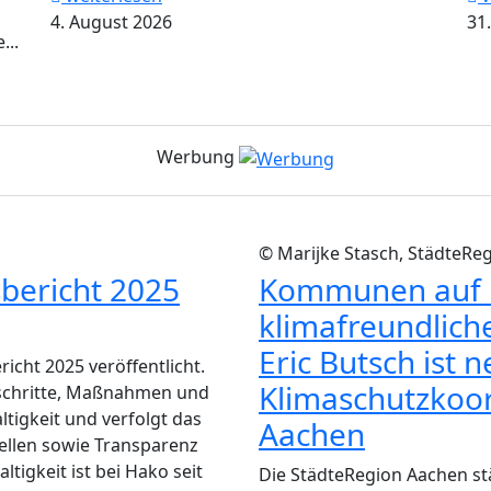
4. August 2026
31.
...
Werbung
© Marijke Stasch, StädteRe
sbericht 2025
Kommunen auf i
klimafreundlich
Eric Butsch ist 
icht 2025 veröffentlicht.
Klimaschutzkoor
schritte, Maßnahmen und
igkeit und verfolgt das
Aachen
tellen sowie Transparenz
igkeit ist bei Hako seit
Die StädteRegion Aachen stä