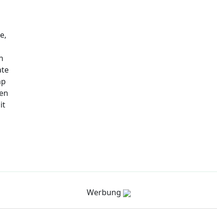
e,
n
ate
ap
nen
it
Werbung