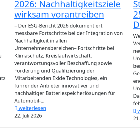
2026: Nachhaltigkeitsziele
S
wirksam vorantreiben
2
D
– Der ESG-Bericht 2026 dokumentiert
messbare Fortschritte bei der Integration von
We
Nachhaltigkeit in allen
Ve
Unternehmensbereichen– Fortschritte bei
ne
e
Klimaschutz, Kreislaufwirtschaft,
Un
verantwortungsvoller Beschaffung sowie
be
Förderung und Qualifizierung der
Ge
atz
Mitarbeitenden Exide Technologies, ein
en
führender Anbieter innovativer und
Un
nachhaltiger Batteriespeicherlösungen für
Da
Automobil-...
feh
weiterlesen
w
22. Juli 2026
21.