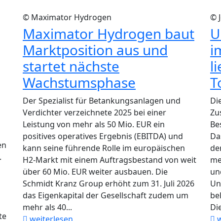
© Maximator Hydrogen
© 
Maximator Hydrogen baut
U
Marktposition aus und
i
startet nächste
l
Wachstumsphase
T
Der Spezialist für Betankungsanlagen und
Di
Verdichter verzeichnete 2025 bei einer
Zu
Leistung von mehr als 50 Mio. EUR ein
Be
positives operatives Ergebnis (EBITDA) und
Da
en
kann seine führende Rolle im europäischen
de
.
H2-Markt mit einem Auftragsbestand von weit
me
über 60 Mio. EUR weiter ausbauen. Die
un
Schmidt Kranz Group erhöht zum 31. Juli 2026
Un
das Eigenkapital der Gesellschaft zudem um
be
mehr als 40...
Die
te
weiterlesen
w