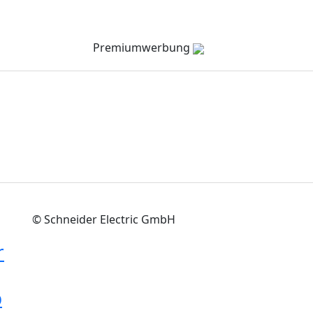
Verzeichnis
Company Channel
Veranstaltungen
Premiumwerbung
© Schneider Electric GmbH
r
p