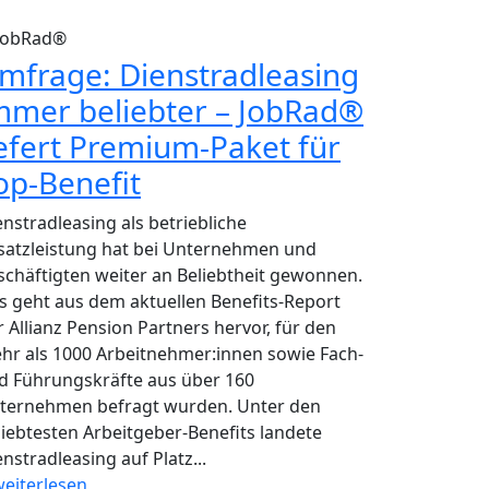
JobRad®
mfrage: Dienstradleasing
mmer beliebter – JobRad®
iefert Premium-Paket für
op-Benefit
enstradleasing als betriebliche
satzleistung hat bei Unternehmen und
schäftigten weiter an Beliebtheit gewonnen.
s geht aus dem aktuellen Benefits-Report
r Allianz Pension Partners hervor, für den
hr als 1000 Arbeitnehmer:innen sowie Fach-
d Führungskräfte aus über 160
ternehmen befragt wurden. Unter den
liebtesten Arbeitgeber-Benefits landete
nstradleasing auf Platz...
eiterlesen