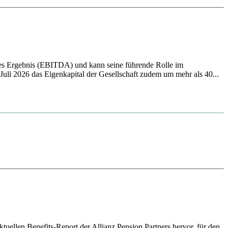
ives Ergebnis (EBITDA) und kann seine führende Rolle im
li 2026 das Eigenkapital der Gesellschaft zudem um mehr als 40...
tuellen Benefits-Report der Allianz Pension Partners hervor, für den