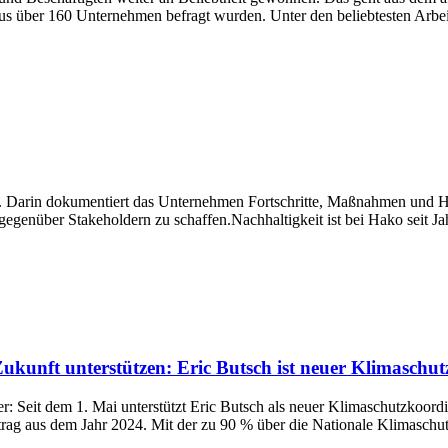
 über 160 Unternehmen befragt wurden. Unter den beliebtesten Arbeitg
t. Darin dokumentiert das Unternehmen Fortschritte, Maßnahmen und H
gegenüber Stakeholdern zu schaffen.Nachhaltigkeit ist bei Hako seit J
kunft unterstützen: Eric Butsch ist neuer Klimaschu
ter: Seit dem 1. Mai unterstützt Eric Butsch als neuer Klimaschutzko
trag aus dem Jahr 2024. Mit der zu 90 % über die Nationale Klimaschutzin