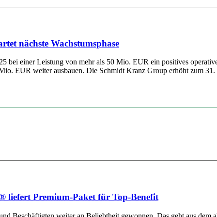
artet nächste Wachstumsphase
025 bei einer Leistung von mehr als 50 Mio. EUR ein positives operat
Mio. EUR weiter ausbauen. Die Schmidt Kranz Group erhöht zum 31. Ju
 liefert Premium-Paket für Top-Benefit
 und Beschäftigten weiter an Beliebtheit gewonnen. Das geht aus dem ak