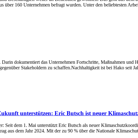
 über 160 Unternehmen befragt wurden. Unter den beliebtesten Arbeitg
t. Darin dokumentiert das Unternehmen Fortschritte, Maßnahmen und H
gegenüber Stakeholdern zu schaffen.Nachhaltigkeit ist bei Hako seit J
kunft unterstützen: Eric Butsch ist neuer Klimaschu
ter: Seit dem 1. Mai unterstützt Eric Butsch als neuer Klimaschutzko
trag aus dem Jahr 2024. Mit der zu 90 % über die Nationale Klimaschutzin