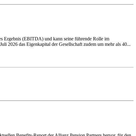
ives Ergebnis (EBITDA) und kann seine führende Rolle im
li 2026 das Eigenkapital der Gesellschaft zudem um mehr als 40...
tuellen Benefits-Report der Allianz Pension Partners hervor, für den