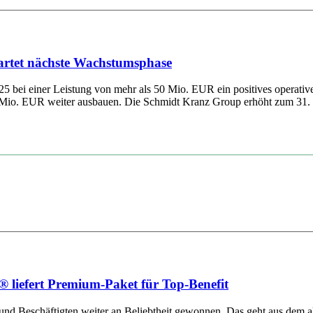
artet nächste Wachstumsphase
025 bei einer Leistung von mehr als 50 Mio. EUR ein positives operat
Mio. EUR weiter ausbauen. Die Schmidt Kranz Group erhöht zum 31. Ju
 liefert Premium-Paket für Top-Benefit
 und Beschäftigten weiter an Beliebtheit gewonnen. Das geht aus dem ak