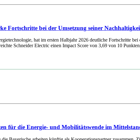
tarke Fortschritte bei der Umsetzung seiner Nachhaltig
ietechnologie, hat im ersten Halbjahr 2026 deutliche Fortschritte bei 
chte Schneider Electric einen Impact Score von 3,69 von 10 Punkten, 
für die Energie- und Mobilitätswende im Mittelstan
ayerische arbeiten künftig als Kooperationspartner zusammen. Ziel d