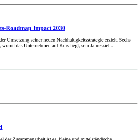
keits-Roadmap Impact 2030
der Umsetzung seiner neuen Nachhaltigkeitsstrategie erzielt. Sechs
womit das Unternehmen auf Kurs liegt, sein Jahresziel...
d
er Zusammenarbeit ist es, kleine und mittelständische