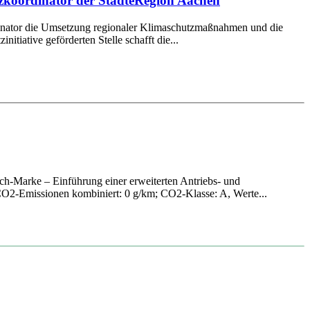
tzkoordinator der StädteRegion Aachen
ordinator die Umsetzung regionaler Klimaschutzmaßnahmen und die
itiative geförderten Stelle schafft die...
h-Marke – Einführung einer erweiterten Antriebs- und
O2-Emissionen kombiniert: 0 g/km; CO2-Klasse: A, Werte...