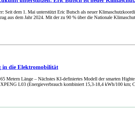
kunft unterstützen: Eric Butsch ist neuer Klimaschu
ter: Seit dem 1. Mai unterstützt Eric Butsch als neuer Klimaschutzko
trag aus dem Jahr 2024. Mit der zu 90 % über die Nationale Klimaschutzin
in die Elektromobilität
65 Metern Länge – Nächstes KI-definiertes Modell der smarten Hightec
em XPENG L03 (Energieverbrauch kombiniert 15,3-18,4 kWh/100 km; C