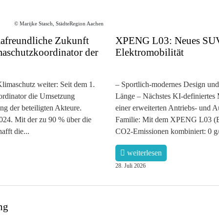
© Marijke Stasch, StädteRegion Aachen
afreundliche Zukunft
XPENG L03: Neues SUV-C
imaschutzkoordinator der
Elektromobilität
Klimaschutz weiter: Seit dem 1.
– Sportlich-modernes Design und
oordinator die Umsetzung
Länge – Nächstes KI-definiertes
 der beteiligten Akteure.
einer erweiterten Antriebs- und 
2024. Mit der zu 90 % über die
Familie: Mit dem XPENG L03 (E
fft die...
CO2-Emissionen kombiniert: 0 g/
weiterlesen
28. Juli 2026
ng