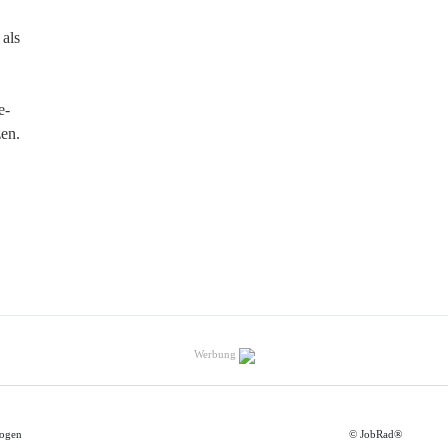
 als
e-
en.
Werbung
ogen
© JobRad®