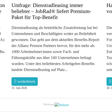
ion
Umfrage: Dienstradleasing immer
Ha
e
beliebter – JobRad® liefert Premium-
vo
Paket für Top-Benefit
r
Dienstradleasing als betriebliche Zusatzleistung hat bei
Die
0
Unternehmen und Beschäftigten weiter an Beliebtheit
ver
DA)
gewonnen. Das geht aus dem aktuellen Benefits-Report
For
der Allianz Pension Partners hervor, für den mehr als
Umg
Mio.
1000 Arbeitnehmer:innen sowie Fach- und
Ent
Führungskräfte aus über 160 Unternehmen befragt
Tra
wurden. Unter den beliebtesten Arbeitgeber-Benefits
sch
landete Dienstradleasing auf Platz...
unt
weiterlesen
31. Juli 2026
30. 
Werbung