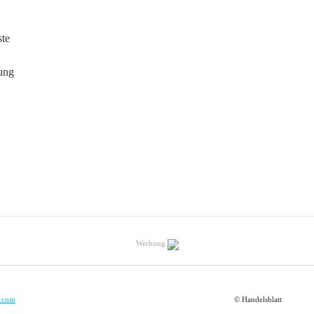
ste
ung
Werbung
.com
© Handelsblatt