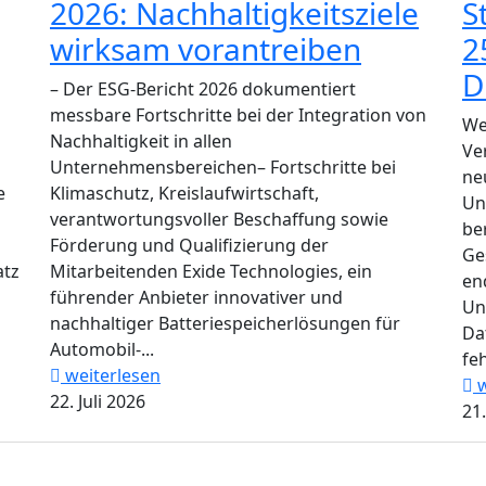
2026: Nachhaltigkeitsziele
S
wirksam vorantreiben
2
D
– Der ESG-Bericht 2026 dokumentiert
messbare Fortschritte bei der Integration von
We
Nachhaltigkeit in allen
Ve
Unternehmensbereichen– Fortschritte bei
ne
e
Klimaschutz, Kreislaufwirtschaft,
Un
verantwortungsvoller Beschaffung sowie
be
Förderung und Qualifizierung der
Ge
atz
Mitarbeitenden Exide Technologies, ein
en
führender Anbieter innovativer und
Un
nachhaltiger Batteriespeicherlösungen für
Da
Automobil-...
feh
weiterlesen
w
22. Juli 2026
21.