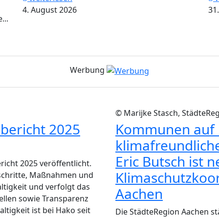
4. August 2026
31.
...
Werbung
© Marijke Stasch, StädteRe
sbericht 2025
Kommunen auf i
klimafreundlich
Eric Butsch ist 
icht 2025 veröffentlicht.
Klimaschutzkoor
schritte, Maßnahmen und
igkeit und verfolgt das
Aachen
tellen sowie Transparenz
igkeit ist bei Hako seit
Die StädteRegion Aachen stä