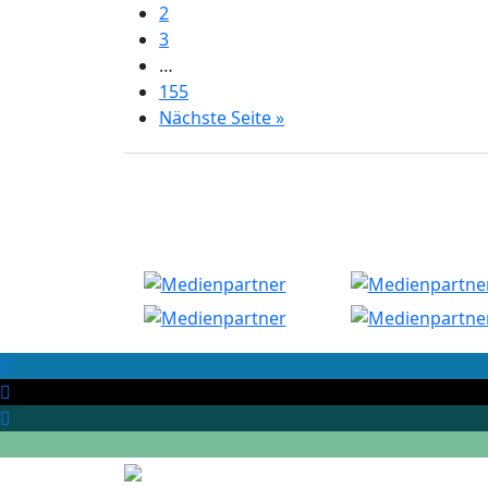
2
3
…
155
Nächste Seite »