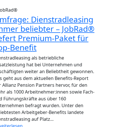
JobRad®
mfrage: Dienstradleasing
mmer beliebter – JobRad®
iefert Premium-Paket für
op-Benefit
enstradleasing als betriebliche
satzleistung hat bei Unternehmen und
schäftigten weiter an Beliebtheit gewonnen.
s geht aus dem aktuellen Benefits-Report
r Allianz Pension Partners hervor, für den
hr als 1000 Arbeitnehmer:innen sowie Fach-
d Führungskräfte aus über 160
ternehmen befragt wurden. Unter den
liebtesten Arbeitgeber-Benefits landete
nstradleasing auf Platz...
eiterlesen