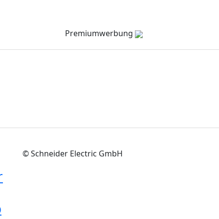
Verzeichnis
Company Channel
Veranstaltungen
Premiumwerbung
© Schneider Electric GmbH
r
p