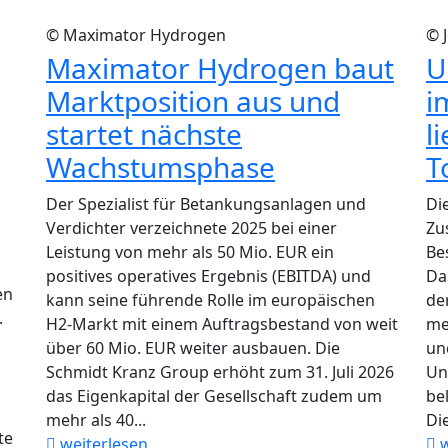
© Maximator Hydrogen
© 
Maximator Hydrogen baut
U
Marktposition aus und
i
startet nächste
l
Wachstumsphase
T
Der Spezialist für Betankungsanlagen und
Di
Verdichter verzeichnete 2025 bei einer
Zu
Leistung von mehr als 50 Mio. EUR ein
Be
positives operatives Ergebnis (EBITDA) und
Da
en
kann seine führende Rolle im europäischen
de
.
H2-Markt mit einem Auftragsbestand von weit
me
über 60 Mio. EUR weiter ausbauen. Die
un
Schmidt Kranz Group erhöht zum 31. Juli 2026
Un
das Eigenkapital der Gesellschaft zudem um
be
mehr als 40...
Die
te
weiterlesen
w