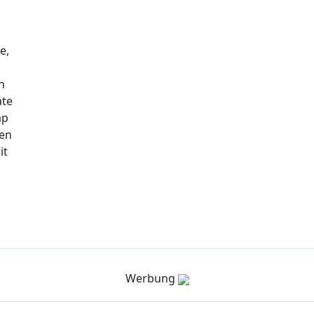
e,
n
ate
ap
nen
it
Werbung