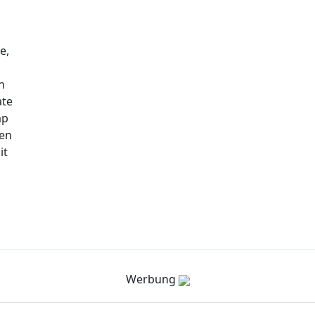
e,
n
ate
ap
nen
it
Werbung