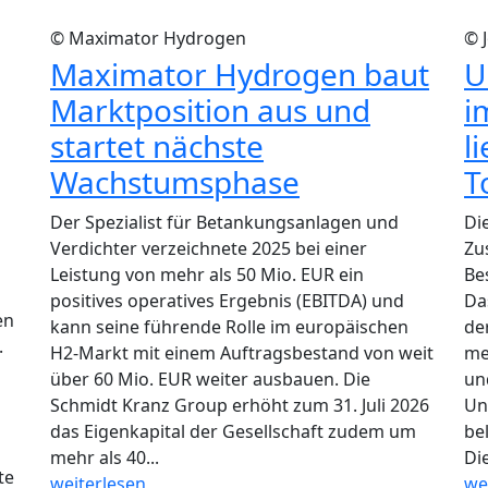
© Maximator Hydrogen
© 
Maximator Hydrogen baut
U
Marktposition aus und
i
startet nächste
l
Wachstumsphase
T
Der Spezialist für Betankungsanlagen und
Di
Verdichter verzeichnete 2025 bei einer
Zu
Leistung von mehr als 50 Mio. EUR ein
Be
positives operatives Ergebnis (EBITDA) und
Da
en
kann seine führende Rolle im europäischen
de
.
H2-Markt mit einem Auftragsbestand von weit
me
über 60 Mio. EUR weiter ausbauen. Die
un
Schmidt Kranz Group erhöht zum 31. Juli 2026
Un
das Eigenkapital der Gesellschaft zudem um
be
mehr als 40...
Die
te
weiterlesen
we