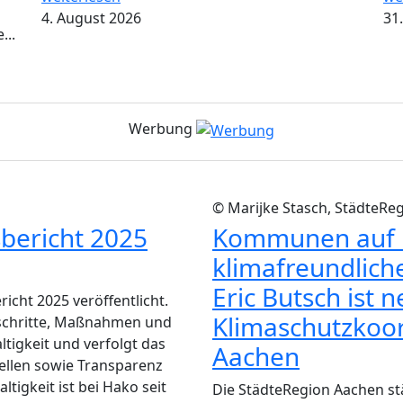
4. August 2026
31.
...
Werbung
© Marijke Stasch, StädteRe
sbericht 2025
Kommunen auf i
klimafreundlich
Eric Butsch ist 
icht 2025 veröffentlicht.
Klimaschutzkoor
schritte, Maßnahmen und
igkeit und verfolgt das
Aachen
tellen sowie Transparenz
igkeit ist bei Hako seit
Die StädteRegion Aachen stä