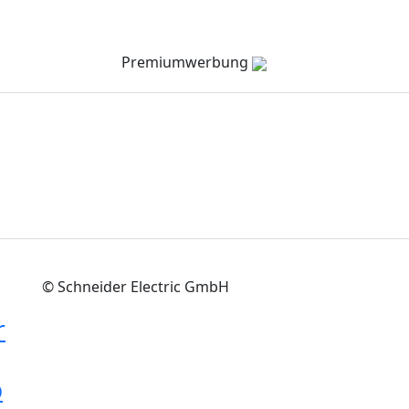
Verzeichnis
Company Channel
Veranstaltungen
Premiumwerbung
© Schneider Electric GmbH
r
p