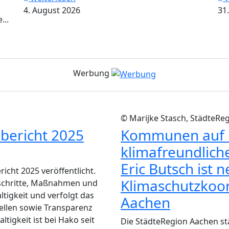
4. August 2026
31.
...
Werbung
© Marijke Stasch, StädteRe
sbericht 2025
Kommunen auf i
klimafreundlich
Eric Butsch ist 
icht 2025 veröffentlicht.
Klimaschutzkoor
schritte, Maßnahmen und
igkeit und verfolgt das
Aachen
tellen sowie Transparenz
igkeit ist bei Hako seit
Die StädteRegion Aachen stä