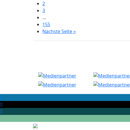
2
3
…
155
Nächste Seite »