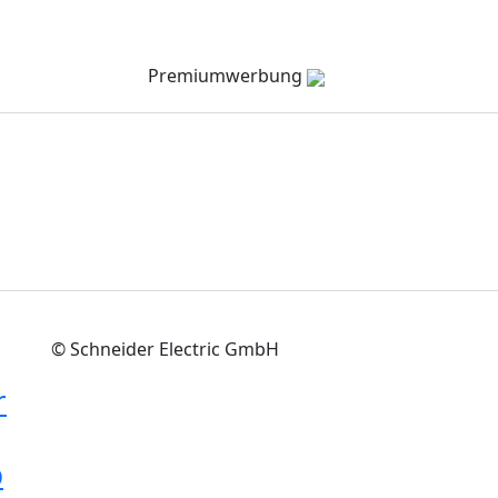
Verzeichnis
Company Channel
Veranstaltungen
Premiumwerbung
© Schneider Electric GmbH
r
p