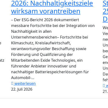
2026: Nachhaltigkeitsziele
S
wirksam vorantreiben
2
D
– Der ESG-Bericht 2026 dokumentiert
messbare Fortschritte bei der Integration von
We
Nachhaltigkeit in allen
Ve
Unternehmensbereichen– Fortschritte bei
ne
e
Klimaschutz, Kreislaufwirtschaft,
Un
verantwortungsvoller Beschaffung sowie
be
Förderung und Qualifizierung der
Ge
atz
Mitarbeitenden Exide Technologies, ein
en
führender Anbieter innovativer und
Un
nachhaltiger Batteriespeicherlösungen für
Da
Automobil-...
feh
weiterlesen
w
22. Juli 2026
21.