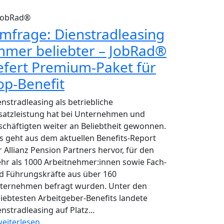
JobRad®
mfrage: Dienstradleasing
mmer beliebter – JobRad®
iefert Premium-Paket für
op-Benefit
enstradleasing als betriebliche
satzleistung hat bei Unternehmen und
schäftigten weiter an Beliebtheit gewonnen.
s geht aus dem aktuellen Benefits-Report
r Allianz Pension Partners hervor, für den
hr als 1000 Arbeitnehmer:innen sowie Fach-
d Führungskräfte aus über 160
ternehmen befragt wurden. Unter den
liebtesten Arbeitgeber-Benefits landete
nstradleasing auf Platz...
eiterlesen