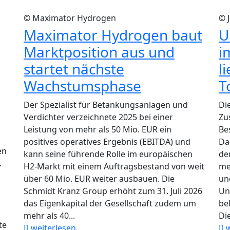
© Maximator Hydrogen
© 
Maximator Hydrogen baut
U
Marktposition aus und
i
startet nächste
l
Wachstumsphase
T
Der Spezialist für Betankungsanlagen und
Di
Verdichter verzeichnete 2025 bei einer
Zu
Leistung von mehr als 50 Mio. EUR ein
Be
positives operatives Ergebnis (EBITDA) und
Da
en
kann seine führende Rolle im europäischen
de
.
H2-Markt mit einem Auftragsbestand von weit
me
über 60 Mio. EUR weiter ausbauen. Die
un
Schmidt Kranz Group erhöht zum 31. Juli 2026
Un
das Eigenkapital der Gesellschaft zudem um
be
mehr als 40...
Die
te
weiterlesen
w