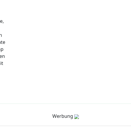
e,
n
ate
ap
nen
it
Werbung