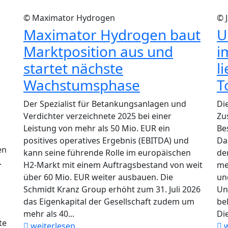
© Maximator Hydrogen
© 
Maximator Hydrogen baut
U
Marktposition aus und
i
startet nächste
l
Wachstumsphase
T
Der Spezialist für Betankungsanlagen und
Di
Verdichter verzeichnete 2025 bei einer
Zu
Leistung von mehr als 50 Mio. EUR ein
Be
positives operatives Ergebnis (EBITDA) und
Da
en
kann seine führende Rolle im europäischen
de
.
H2-Markt mit einem Auftragsbestand von weit
me
über 60 Mio. EUR weiter ausbauen. Die
un
Schmidt Kranz Group erhöht zum 31. Juli 2026
Un
das Eigenkapital der Gesellschaft zudem um
be
mehr als 40...
Die
te
weiterlesen
w