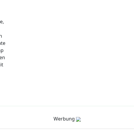
e,
n
ate
ap
nen
it
Werbung