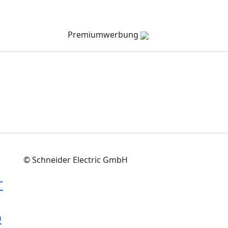
Verzeichnis
Company Channel
Veranstaltungen
Premiumwerbung
© Schneider Electric GmbH
r
p