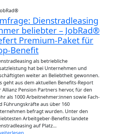
JobRad®
mfrage: Dienstradleasing
mmer beliebter – JobRad®
iefert Premium-Paket für
op-Benefit
enstradleasing als betriebliche
satzleistung hat bei Unternehmen und
schäftigten weiter an Beliebtheit gewonnen.
s geht aus dem aktuellen Benefits-Report
r Allianz Pension Partners hervor, für den
hr als 1000 Arbeitnehmer:innen sowie Fach-
d Führungskräfte aus über 160
ternehmen befragt wurden. Unter den
liebtesten Arbeitgeber-Benefits landete
nstradleasing auf Platz...
eiterlesen