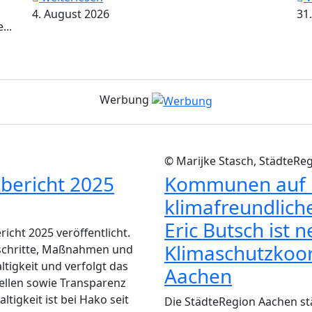
4. August 2026
31.
...
Werbung
© Marijke Stasch, StädteRe
sbericht 2025
Kommunen auf i
klimafreundlich
Eric Butsch ist 
icht 2025 veröffentlicht.
Klimaschutzkoor
schritte, Maßnahmen und
igkeit und verfolgt das
Aachen
tellen sowie Transparenz
igkeit ist bei Hako seit
Die StädteRegion Aachen stä