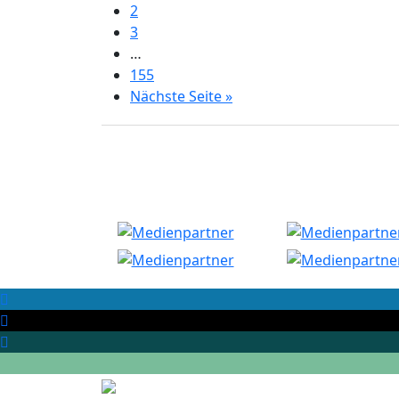
2
3
…
155
Nächste Seite »