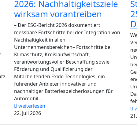
2026: Nachhaltigkeitsziele
S
wirksam vorantreiben
2
D
– Der ESG-Bericht 2026 dokumentiert
messbare Fortschritte bei der Integration von
We
Nachhaltigkeit in allen
Ve
Unternehmensbereichen– Fortschritte bei
ne
e
Klimaschutz, Kreislaufwirtschaft,
Un
verantwortungsvoller Beschaffung sowie
be
Förderung und Qualifizierung der
Ge
atz
Mitarbeitenden Exide Technologies, ein
en
führender Anbieter innovativer und
Un
nachhaltiger Batteriespeicherlösungen für
Da
Automobil-...
feh
weiterlesen
w
22. Juli 2026
21.