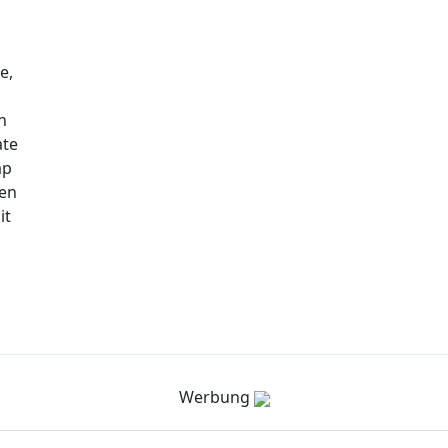
e,
n
ate
ap
nen
it
Werbung