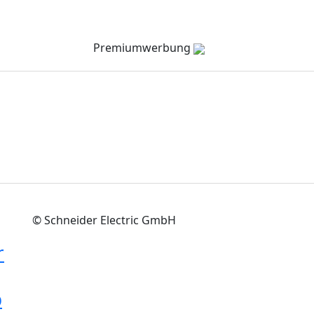
Verzeichnis
Company Channel
Veranstaltungen
Premiumwerbung
© Schneider Electric GmbH
r
p