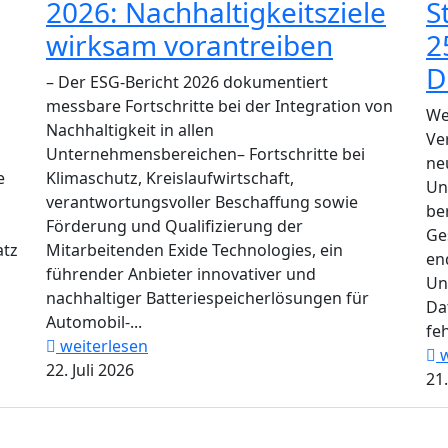
2026: Nachhaltigkeitsziele
S
wirksam vorantreiben
2
D
– Der ESG-Bericht 2026 dokumentiert
messbare Fortschritte bei der Integration von
We
Nachhaltigkeit in allen
Ve
Unternehmensbereichen– Fortschritte bei
ne
e
Klimaschutz, Kreislaufwirtschaft,
Un
verantwortungsvoller Beschaffung sowie
be
Förderung und Qualifizierung der
Ge
atz
Mitarbeitenden Exide Technologies, ein
en
führender Anbieter innovativer und
Un
nachhaltiger Batteriespeicherlösungen für
Da
Automobil-...
feh
weiterlesen
w
22. Juli 2026
21.