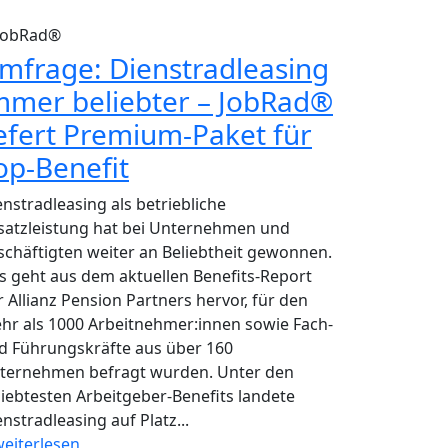
JobRad®
mfrage: Dienstradleasing
mmer beliebter – JobRad®
iefert Premium-Paket für
op-Benefit
enstradleasing als betriebliche
satzleistung hat bei Unternehmen und
schäftigten weiter an Beliebtheit gewonnen.
s geht aus dem aktuellen Benefits-Report
r Allianz Pension Partners hervor, für den
hr als 1000 Arbeitnehmer:innen sowie Fach-
d Führungskräfte aus über 160
ternehmen befragt wurden. Unter den
liebtesten Arbeitgeber-Benefits landete
nstradleasing auf Platz...
eiterlesen