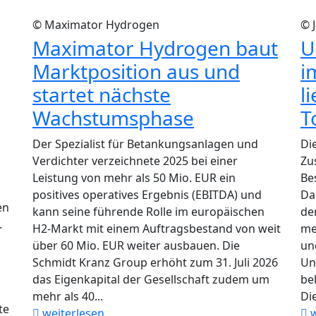
© Maximator Hydrogen
© 
Maximator Hydrogen baut
U
Marktposition aus und
i
startet nächste
l
Wachstumsphase
T
Der Spezialist für Betankungsanlagen und
Di
Verdichter verzeichnete 2025 bei einer
Zu
Leistung von mehr als 50 Mio. EUR ein
Be
positives operatives Ergebnis (EBITDA) und
Da
en
kann seine führende Rolle im europäischen
de
.
H2-Markt mit einem Auftragsbestand von weit
me
über 60 Mio. EUR weiter ausbauen. Die
un
Schmidt Kranz Group erhöht zum 31. Juli 2026
Un
das Eigenkapital der Gesellschaft zudem um
be
mehr als 40...
Die
te
weiterlesen
w