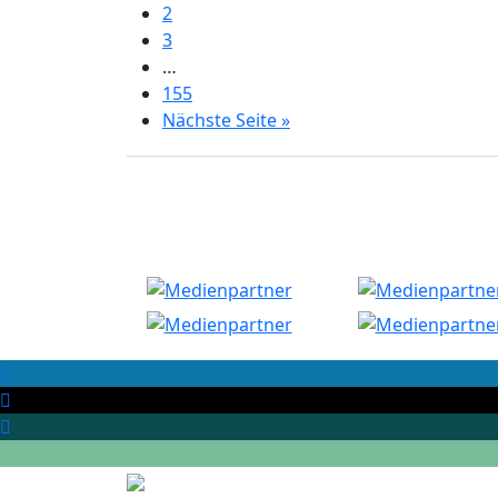
2
3
…
155
Nächste Seite »