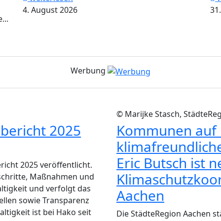
4. August 2026
31.
...
Werbung
© Marijke Stasch, StädteRe
sbericht 2025
Kommunen auf i
klimafreundlich
Eric Butsch ist 
icht 2025 veröffentlicht.
Klimaschutzkoor
schritte, Maßnahmen und
igkeit und verfolgt das
Aachen
tellen sowie Transparenz
igkeit ist bei Hako seit
Die StädteRegion Aachen stä