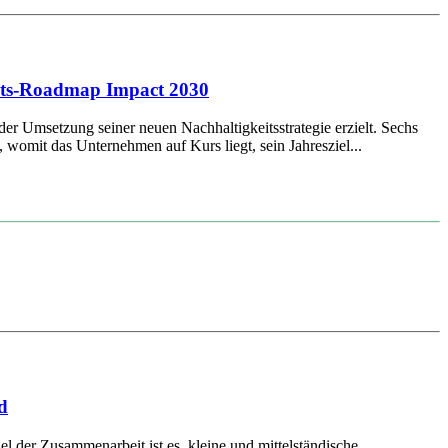
keits-Roadmap Impact 2030
der Umsetzung seiner neuen Nachhaltigkeitsstrategie erzielt. Sechs
womit das Unternehmen auf Kurs liegt, sein Jahresziel...
d
er Zusammenarbeit ist es, kleine und mittelständische