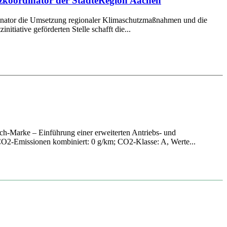
tzkoordinator der StädteRegion Aachen
ordinator die Umsetzung regionaler Klimaschutzmaßnahmen und die
itiative geförderten Stelle schafft die...
h-Marke – Einführung einer erweiterten Antriebs- und
O2-Emissionen kombiniert: 0 g/km; CO2-Klasse: A, Werte...