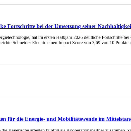
tarke Fortschritte bei der Umsetzung seiner Nachhaltig
ietechnologie, hat im ersten Halbjahr 2026 deutliche Fortschritte bei 
chte Schneider Electric einen Impact Score von 3,69 von 10 Punkten, 
für die Energie- und Mobilitätswende im Mittelstan
ayerische arbeiten künftig als Kooperationspartner zusammen. Ziel d