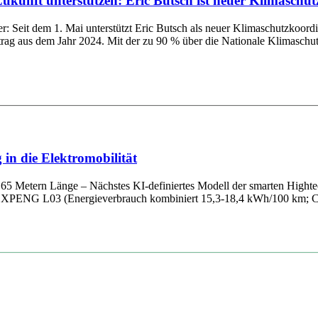
kunft unterstützen: Eric Butsch ist neuer Klimaschu
ter: Seit dem 1. Mai unterstützt Eric Butsch als neuer Klimaschutzko
trag aus dem Jahr 2024. Mit der zu 90 % über die Nationale Klimaschutzin
in die Elektromobilität
65 Metern Länge – Nächstes KI-definiertes Modell der smarten Hightec
em XPENG L03 (Energieverbrauch kombiniert 15,3-18,4 kWh/100 km; C